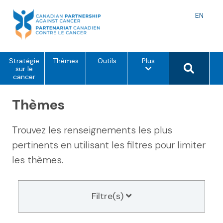
Skip
to
Langu
EN
content
toggle
o
Search 
Stratégie
Thèmes
Outils
Plus
p
sur le
t
cancer
i
o
Thèmes
n
s
d
e
Trouvez les renseignements les plus
m
e
pertinents en utilisant les filtres pour limiter
n
u
les thèmes.
Filtre(s)