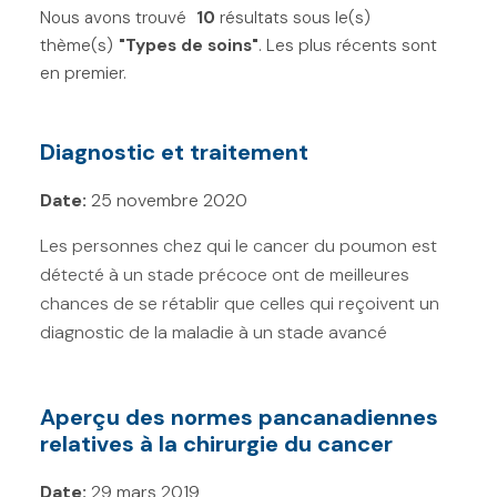
Nous avons trouvé
Filtres
10
résultats sous le(s)
Réinitialiser
thème(s)
"Types de soins"
. Les plus récents sont
T
en premier.
o
Types de cancer
p
Diagnostic et traitement
Continuum du cancer
i
Date:
25 novembre 2020
c
Types de soins
s
Les personnes chez qui le cancer du poumon est
Chimiothérapie (1)
F
détecté à un stade précoce ont de meilleures
chances de se rétablir que celles qui reçoivent un
i
Chirurgie (10)
diagnostic de la maladie à un stade avancé
l
Intelligence artificielle (0)
t
Pathologie (0)
e
Aperçu des normes pancanadiennes
Radiothérapie (1)
relatives à la chirurgie du cancer
r
s
Soins de fin de vie (0)
Date:
29 mars 2019