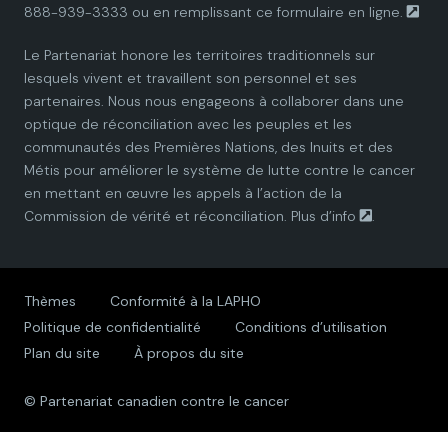
888-939-3333 ou en remplissant ce
formulaire en ligne.
n
n
n
n
n
Le Partenariat honore les territoires traditionnels sur
P
P
P
P
P
lesquels vivent et travaillent son personnel et ses
partenaires. Nous nous engageons à collaborer dans une
a
a
a
a
a
optique de réconciliation avec les peuples et les
communautés des Premières Nations, des Inuits et des
r
r
r
r
r
Métis pour améliorer le système de lutte contre le cancer
en mettant en œuvre les appels à l’action de la
t
t
t
t
t
Commission de vérité et réconciliation.
Plus d’info
.
n
n
n
n
n
e
e
e
e
e
Thèmes
Conformité à la LAPHO
Politique de confidentialité
Conditions d’utilisation
r
r
r
r
r
Plan du site
À propos du site
s
s
s
s
s
© Partenariat canadien contre le cancer
h
h
h
h
h