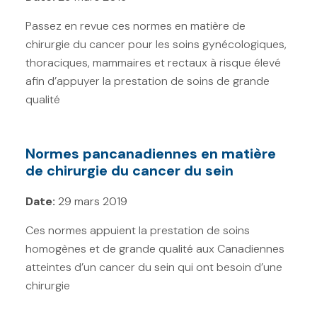
Soins palliatifs (0)
Passez en revue ces normes en matière de
Soins psychosociaux et de
chirurgie du cancer pour les soins gynécologiques,
soutien (0)
thoraciques, mammaires et rectaux à risque élevé
afin d’appuyer la prestation de soins de grande
Soins virtuels (0)
qualité
Caractéristiques de la
population
Normes pancanadiennes en matière
de chirurgie du cancer du sein
Facteur de risque
Date:
29 mars 2019
Mesures du système de lutte
contre le cancer
Ces normes appuient la prestation de soins
homogènes et de grande qualité aux Canadiennes
atteintes d’un cancer du sein qui ont besoin d’une
chirurgie