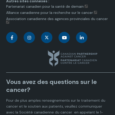
Autres sites connexes :
Partenariat canadien pour la santé de demain
Alliance canadienne pour la recherche sur le cancer
Association canadienne des agences provinciales du cancer
C
C
C
C
C
a
a
a
a
a
n
n
n
n
n
a
a
a
a
a
Vous avez des questions sur le
d
d
d
d
d
cancer?
i
i
i
i
i
Pour de plus amples renseignements sur le traitement du
cancer et le soutien aux patients, veuillez communiquer
a
a
a
a
a
avec la
Société canadienne du cancer
en appelant le 1-