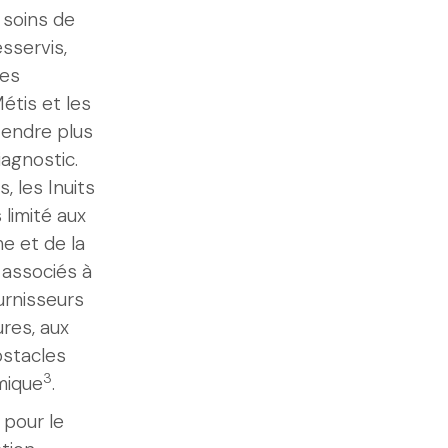
 soins de
sservis,
les
Métis et les
endre plus
agnostic.
, les Inuits
limité aux
e et de la
s associés à
urnisseurs
ures, aux
bstacles
3
mique
.
 pour le