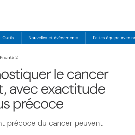
Outils
Nouvelles et événements
Faites équipe avec n
Priorité 2
gnostiquer le cancer
, avec exactitude
lus précoce
ent précoce du cancer peuvent