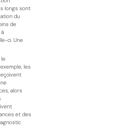
tion
us longs sont
tation du
oins de
 à
lle-ci. Une
 le
 exemple, les
reçoivent
une
ces, alors
s
ivent
ances et des
iagnostic