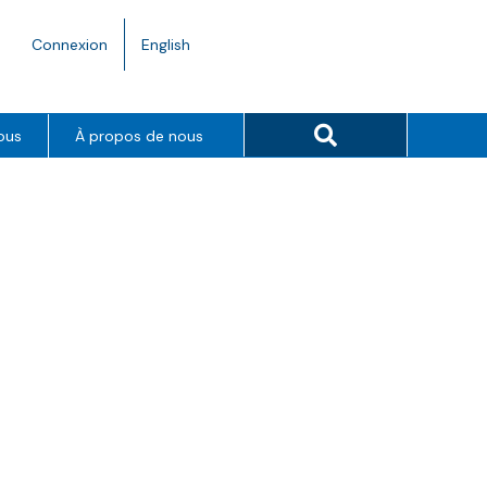
Language
Connexion
English
toggle.
Search button
ous
À propos de nous