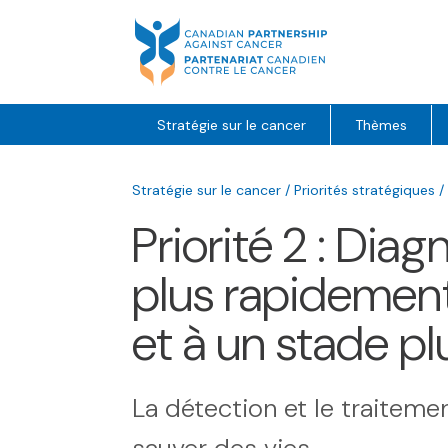
Skip
to
content
Stratégie sur le cancer
Thèmes
Stratégie sur le cancer
/
Priorités stratégiques
/
Priorité 2 : Dia
plus rapidement
et à un stade p
La détection et le traitem