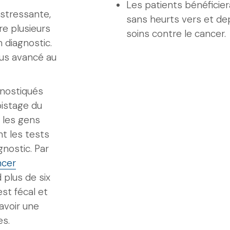
Les patients bénéficier
 stressante,
sans heurts vers et de
re plusieurs
soins contre le cancer.
 diagnostic.
us avancé au
gnostiqués
pistage du
, les gens
t les tests
gnostic. Par
ncer
 plus de six
est fécal et
 avoir une
es.