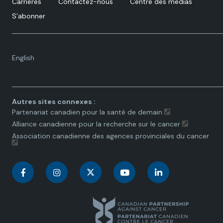
Carrières
Contactez-nous
Centre des médias
S’abonner
Language
English
toggle.
Autres sites connexes :
Partenariat canadien pour la santé de demain
Alliance canadienne pour la recherche sur le cancer
Association canadienne des agences provinciales du cancer
C
C
C
C
C
a
a
a
a
a
n
n
n
n
n