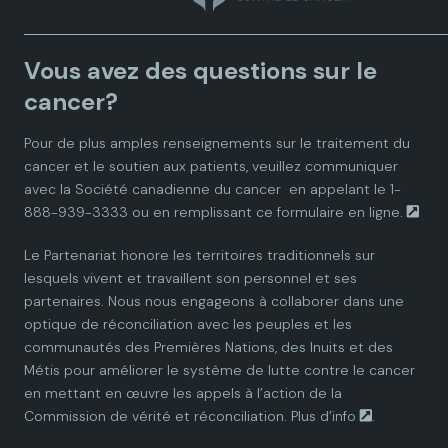
a
a
a
a
a
Vous avez des questions sur le
d
d
d
d
d
cancer?
i
i
i
i
i
Pour de plus amples renseignements sur le traitement du
cancer et le soutien aux patients, veuillez communiquer
a
a
a
a
a
avec la
Société canadienne du cancer
en appelant le 1-
888-939-3333 ou en remplissant ce
formulaire en ligne.
n
n
n
n
n
Le Partenariat honore les territoires traditionnels sur
P
P
P
P
P
lesquels vivent et travaillent son personnel et ses
partenaires. Nous nous engageons à collaborer dans une
a
a
a
a
a
optique de réconciliation avec les peuples et les
communautés des Premières Nations, des Inuits et des
r
r
r
r
r
Métis pour améliorer le système de lutte contre le cancer
en mettant en œuvre les appels à l’action de la
t
t
t
t
t
Commission de vérité et réconciliation.
Plus d’info
.