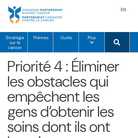
Skip
to
Langu
EN
content
toggle
o
Search 
Stratégie
Thèmes
Outils
Plus
p
sur le
t
cancer
i
o
Priorité 4 : Éliminer
n
s
d
les obstacles qui
e
m
e
empêchent les
n
u
gens d’obtenir les
soins dont ils ont