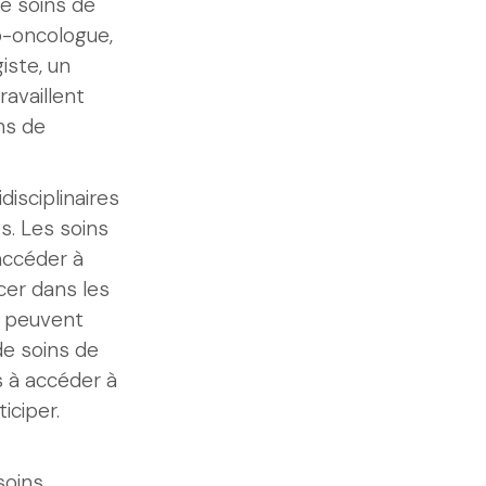
de soins de
io-oncologue,
iste, un
travaillent
ns de
disciplinaires
s. Les soins
accéder à
cer dans les
s peuvent
de soins de
s à accéder à
ticiper.
soins