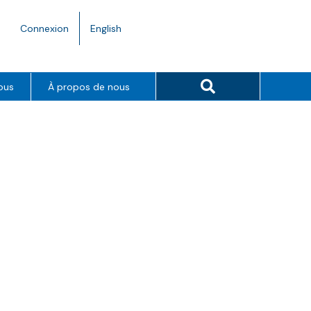
Language
Connexion
English
toggle.
Search button
ous
À propos de nous