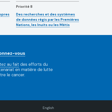
Priorité 8
ropres
Des recherches et des systèmes
de données régis par les Premières
Nations, les Inuits ou les Métis
onnez-vous
tez au fait
des efforts du
tenariat en matière de lutte
tre le cancer.
Language
English