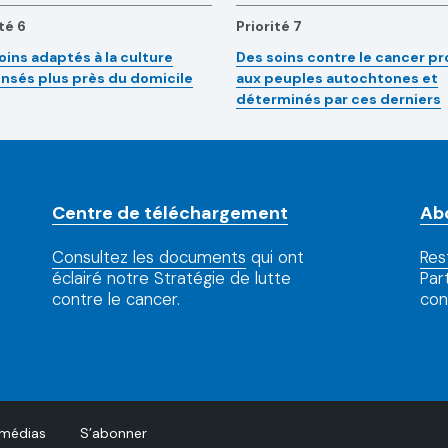
té 6
Priorité 7
oins adaptés à la culture
Des soins contre le cancer p
nsés plus près du domicile
aux peuples autochtones et
déterminés par ces derniers
Centre de téléchargement
Ab
Consultez les documents
qui ont
Res
éclairé notre Stratégie de lutte
Par
contre le cancer.
con
 médias
S’abonner