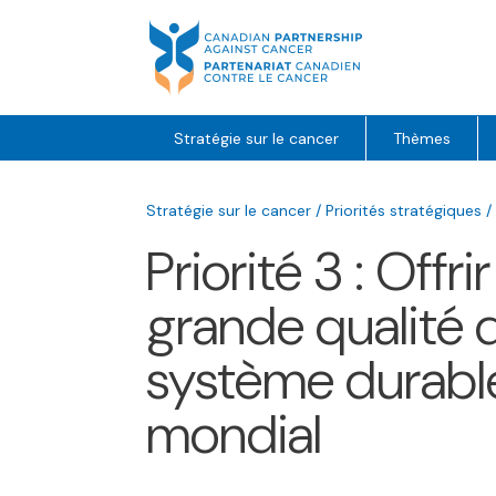
Skip
to
content
Stratégie sur le cancer
Thèmes
Stratégie sur le cancer
/
Priorités stratégiques
/
Priorité 3 : Offr
grande qualité 
système durable
mondial