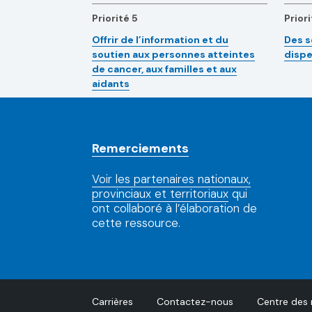
Priorité 5
Priori
Offrir de l’information et du
Des s
soutien aux personnes atteintes
dispe
de cancer, aux familles et aux
aidants
Remerciements
Voir les partenaires nationaux,
provinciaux et territoriaux
qui
ont collaboré à l’élaboration de
cette ressource.
Carrières
Contactez-nous
Centre des