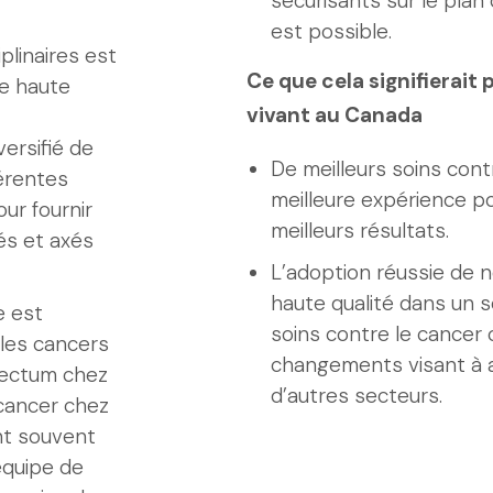
sécurisants sur le plan 
est possible.
plinaires est
Ce que cela signifierait
e haute
vivant au Canada
versifié de
De meilleurs soins cont
férentes
meilleure expérience po
ur fournir
meilleurs résultats.
és et axés
L’adoption réussie de 
haute qualité dans un 
e est
soins contre le cancer o
 les cancers
changements visant à a
rectum chez
d’autres secteurs.
cancer chez
nt souvent
équipe de