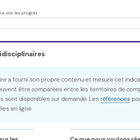
r voir les progrès :
disciplinaires
ire a fourni son propre contenu et mesure cet indic
euvent être comparées entre les territoires de com
s sont disponibles sur demande. Les
références
pou
ées en ligne.
ur les
Ce que nous voulons réa