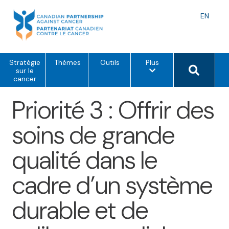
Skip
to
Langu
EN
content
toggle
o
Search 
Stratégie
Thèmes
Outils
Plus
p
sur le
t
cancer
i
o
Priorité 3 : Offrir des
n
s
d
soins de grande
e
m
e
qualité dans le
n
u
cadre d’un système
durable et de