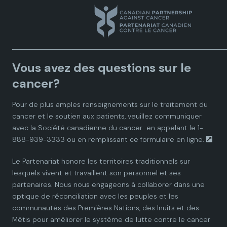
a
a
a
a
a
n
n
n
n
n
a
a
a
a
a
Vous avez des questions sur le
d
d
d
d
d
cancer?
i
i
i
i
i
Pour de plus amples renseignements sur le traitement du
cancer et le soutien aux patients, veuillez communiquer
a
a
a
a
a
avec la
Société canadienne du cancer
en appelant le 1-
888-939-3333 ou en remplissant ce
formulaire en ligne.
n
n
n
n
n
Le Partenariat honore les territoires traditionnels sur
P
P
P
P
P
lesquels vivent et travaillent son personnel et ses
partenaires. Nous nous engageons à collaborer dans une
a
a
a
a
a
optique de réconciliation avec les peuples et les
communautés des Premières Nations, des Inuits et des
r
r
r
r
r
Métis pour améliorer le système de lutte contre le cancer