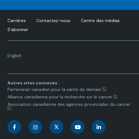
Carrières
Contactez-nous
Centre des médias
S’abonner
Language
English
toggle.
Autres sites connexes :
Partenariat canadien pour la santé de demain
Alliance canadienne pour la recherche sur le cancer
Association canadienne des agences provinciales du cancer
C
C
C
C
C