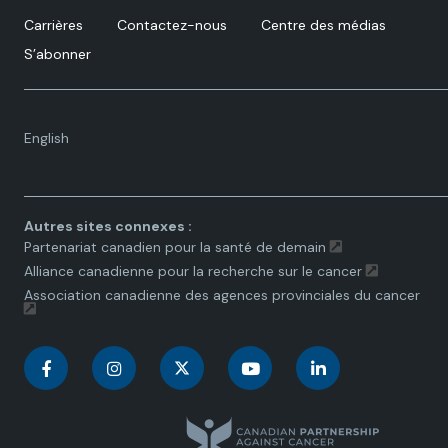
Carrières
Contactez-nous
Centre des médias
S’abonner
Language
English
toggle.
Autres sites connexes :
Partenariat canadien pour la santé de demain
Alliance canadienne pour la recherche sur le cancer
Association canadienne des agences provinciales du cancer
C
C
C
C
C
a
a
a
a
a