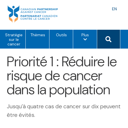
Skip
to
Langu
EN
content
toggle
o
Search 
Stratégie
Thèmes
Outils
Plus
p
sur le
t
cancer
i
o
Priorité 1 : Réduire le
n
s
d
risque de cancer
e
m
e
dans la population
n
u
Jusqu’à quatre cas de cancer sur dix peuvent
être évités.