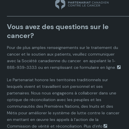
n
n
n
n
n
a
a
a
a
a
Vous avez des questions sur le
d
d
d
d
d
cancer?
i
i
i
i
i
Pour de plus amples renseignements sur le traitement du
cancer et le soutien aux patients, veuillez communiquer
a
a
a
a
a
avec la
Société canadienne du cancer
en appelant le 1-
888-939-3333 ou en remplissant ce
formulaire en ligne.
n
n
n
n
n
Le Partenariat honore les territoires traditionnels sur
P
P
P
P
P
lesquels vivent et travaillent son personnel et ses
partenaires. Nous nous engageons à collaborer dans une
a
a
a
a
a
optique de réconciliation avec les peuples et les
communautés des Premières Nations, des Inuits et des
r
r
r
r
r
Métis pour améliorer le système de lutte contre le cancer
en mettant en œuvre les appels à l’action de la
t
t
t
t
t
Commission de vérité et réconciliation.
Plus d’info
.