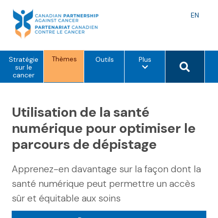
Skip
to
Langu
EN
content
toggle
Thèmes
o
Search 
Stratégie
Outils
Plus
p
sur le
t
cancer
i
o
n
s
Utilisation de la santé
d
e
numérique pour optimiser le
m
e
parcours de dépistage
n
u
Apprenez-en davantage sur la façon dont la
santé numérique peut permettre un accès
sûr et équitable aux soins