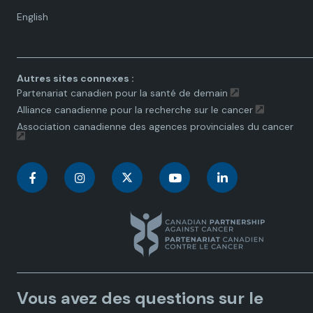
Language
English
toggle.
Autres sites connexes :
Partenariat canadien pour la santé de demain
Alliance canadienne pour la recherche sur le cancer
Association canadienne des agences provinciales du cancer
C
C
C
C
C
a
a
a
a
a
n
n
n
n
n
a
a
a
a
a
Vous avez des questions sur le
d
d
d
d
d