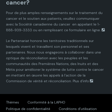
cancer?
i
i
i
i
i
Pour de plus amples renseignements sur le traitement du
cancer et le soutien aux patients, veuillez communiquer
a
a
a
a
a
avec la
Société canadienne du cancer
en appelant le 1-
888-939-3333 ou en remplissant ce
formulaire en ligne.
n
n
n
n
n
Le Partenariat honore les territoires traditionnels sur
P
P
P
P
P
lesquels vivent et travaillent son personnel et ses
partenaires. Nous nous engageons à collaborer dans une
a
a
a
a
a
optique de réconciliation avec les peuples et les
communautés des Premières Nations, des Inuits et des
r
r
r
r
r
Métis pour améliorer le système de lutte contre le cancer
en mettant en œuvre les appels à l’action de la
t
t
t
t
t
Commission de vérité et réconciliation.
Plus d’info
.
n
n
n
n
n
e
e
e
e
e
Thèmes
Conformité à la LAPHO
Politique de confidentialité
Conditions d’utilisation