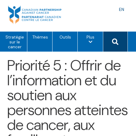
Skip
to
Langu
EN
content
toggle
o
Search 
Stratégie
Thèmes
Outils
Plus
p
sur le
t
cancer
i
o
Priorité 5 : Offrir de
n
s
d
l’information et du
e
m
e
soutien aux
n
u
personnes atteintes
de cancer, aux