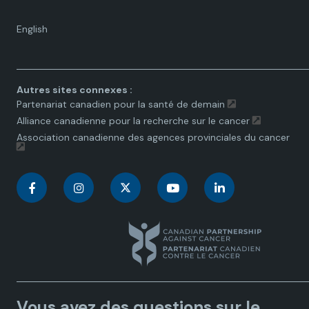
Language
English
toggle.
Autres sites connexes :
Partenariat canadien pour la santé de demain
Alliance canadienne pour la recherche sur le cancer
Association canadienne des agences provinciales du cancer
C
C
C
C
C
a
a
a
a
a
n
n
n
n
n
a
a
a
a
a
Vous avez des questions sur le