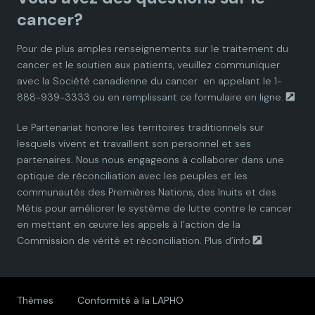
d
d
d
d
d
cancer?
i
i
i
i
i
Pour de plus amples renseignements sur le traitement du
cancer et le soutien aux patients, veuillez communiquer
a
a
a
a
a
avec la
Société canadienne du cancer
en appelant le 1-
888-939-3333 ou en remplissant ce
formulaire en ligne.
n
n
n
n
n
Le Partenariat honore les territoires traditionnels sur
P
P
P
P
P
lesquels vivent et travaillent son personnel et ses
partenaires. Nous nous engageons à collaborer dans une
a
a
a
a
a
optique de réconciliation avec les peuples et les
communautés des Premières Nations, des Inuits et des
r
r
r
r
r
Métis pour améliorer le système de lutte contre le cancer
en mettant en œuvre les appels à l’action de la
t
t
t
t
t
Commission de vérité et réconciliation.
Plus d’info
.
n
n
n
n
n
e
e
e
e
e
Thèmes
Conformité à la LAPHO