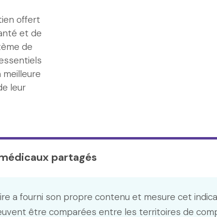
ien offert
anté et de
stème de
essentiels
 meilleure
de leur
s médicaux partagés
ire a fourni son propre contenu et mesure cet indic
euvent être comparées entre les territoires de com