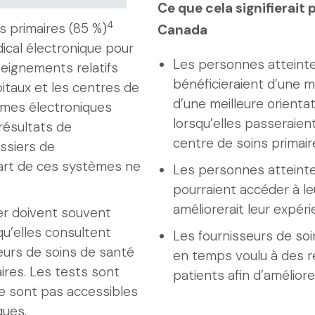
Ce que cela signifierait
4
s primaires (85 %)
Canada
ical électronique pour
Les personnes atteintes
seignements relatifs
bénéficieraient d’une m
itaux et les centres de
d’une meilleure orienta
tèmes électroniques
lorsqu’elles passeraien
 résultats de
centre de soins primair
ossiers de
art de ces systèmes ne
Les personnes atteintes
pourraient accéder à le
améliorerait leur expéri
er doivent souvent
u’elles consultent
Les fournisseurs de so
seurs de soins de santé
en temps voulu à des r
ires. Les tests sont
patients afin d’améliore
e sont pas accessibles
ques.