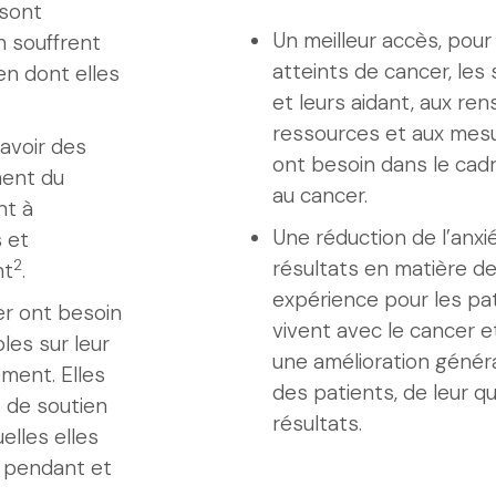
 sont
Un meilleur accès, pour
n souffrent
atteints de cancer, les s
en dont elles
et leurs aidant, aux re
ressources et aux mesu
avoir des
ont besoin dans le cadr
ment du
au cancer.
nt à
Une réduction de l’anxié
s et
résultats en matière de
2
nt
.
expérience pour les pati
r ont besoin
vivent avec le cancer et
es sur leur
une amélioration généra
ement. Elles
des patients, de leur qu
 de soutien
résultats.
elles elles
s pendant et