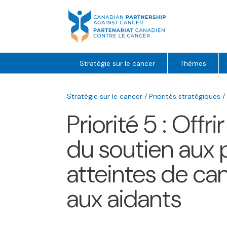
Skip
to
content
Stratégie sur le cancer
Thèmes
Stratégie sur le cancer
/
Priorités stratégiques
/
Priorité 5 : Offri
du soutien aux
atteintes de can
aux aidants