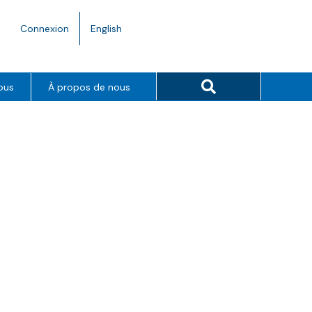
Language
Connexion
English
toggle.
Search button
ous
À propos de nous