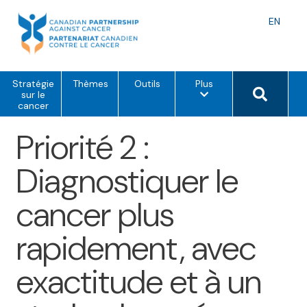
Skip
to
Langu
EN
content
toggle
o
Search 
Stratégie
Thèmes
Outils
Plus
p
sur le
t
cancer
i
o
Priorité 2 :
n
s
d
Diagnostiquer le
e
m
e
cancer plus
n
u
rapidement, avec
exactitude et à un