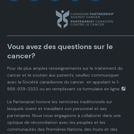
a
a
a
a
a
n
n
n
n
n
a
a
a
a
a
Vous avez des questions sur le
d
d
d
d
d
cancer?
i
i
i
i
i
Pour de plus amples renseignements sur le traitement du
cancer et le soutien aux patients, veuillez communiquer
a
a
a
a
a
avec la
Société canadienne du cancer
en appelant le 1-
888-939-3333 ou en remplissant ce
formulaire en ligne.
n
n
n
n
n
Le Partenariat honore les territoires traditionnels sur
P
P
P
P
P
lesquels vivent et travaillent son personnel et ses
partenaires. Nous nous engageons à collaborer dans une
a
a
a
a
a
optique de réconciliation avec les peuples et les
communautés des Premières Nations, des Inuits et des
r
r
r
r
r