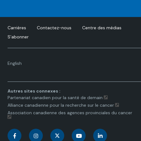
Carrières
Contactez-nous
Centre des médias
S’abonner
Language
English
toggle.
Autres sites connexes :
Partenariat canadien pour la santé de demain
Alliance canadienne pour la recherche sur le cancer
Association canadienne des agences provinciales du cancer
C
C
C
C
C