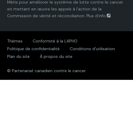
Métis pour améliorer le système de lutte contre le cancer
en mettant en œuvre les appels à l’action de la
t
t
t
t
t
Commission de vérité et réconciliation.
Plus d’info
.
n
n
n
n
n
e
e
e
e
e
Thèmes
Conformité à la LAPHO
Politique de confidentialité
Conditions d’utilisation
r
r
r
r
r
Plan du site
À propos du site
s
s
s
s
s
© Partenariat canadien contre le cancer
h
h
h
h
h
i
i
i
i
i
p
p
p
p
p
A
A
A
A
A