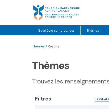
Skip
to
content
Stratégie sur le cancer
Thèmes
Thèmes
/
Results
Thèmes
Trouvez les renseignements l
Filtres
Réinitiali
T