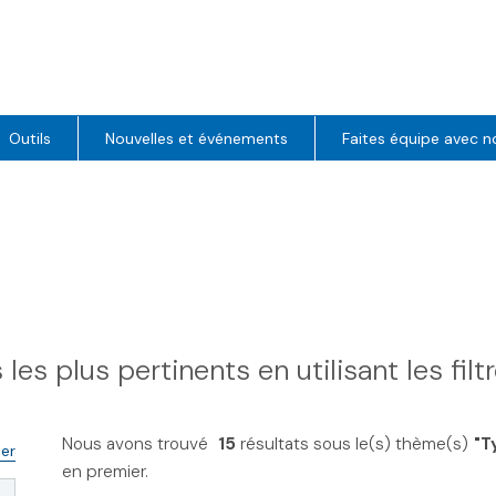
Outils
Nouvelles et événements
Faites équipe avec n
es plus pertinents en utilisant les filt
Nous avons trouvé
15
résultats sous le(s) thème(s)
"T
ser
en premier.