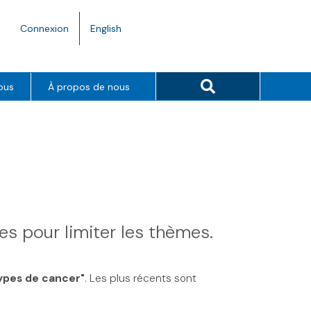
Language
Connexion
English
toggle.
Search button
ous
À propos de nous
res pour limiter les thèmes.
ypes de cancer"
. Les plus récents sont