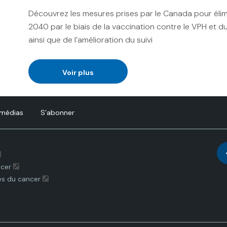
Découvrez les mesures prises par le Canada pour élimin
2040 par le biais de la vaccination contre le VPH et 
ainsi que de l’amélioration du suivi
Voir plus
 médias
S’abonner
ncer
es du cancer