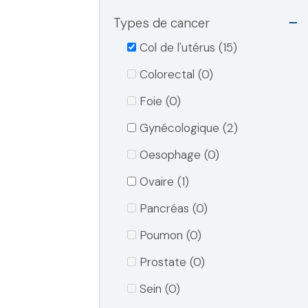
o
Types de cancer
p
Col de l'utérus (15)
i
Colorectal (0)
c
Foie (0)
s
F
Gynécologique (2)
i
Oesophage (0)
l
Ovaire (1)
t
Pancréas (0)
e
r
Poumon (0)
s
Prostate (0)
Sein (0)