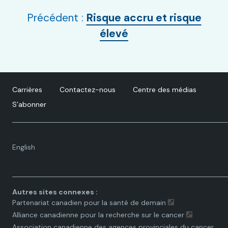
Précédent :
Risque accru et risque
élevé
Carrières
Contactez-nous
Centre des médias
S’abonner
Language
English
toggle.
Autres sites connexes :
Partenariat canadien pour la santé de demain
Alliance canadienne pour la recherche sur le cancer
Association canadienne des agences provinciales du cancer