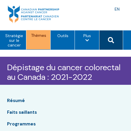
Skip
to
Langu
EN
content
toggle
Thèmes
o
Search 
Stratégie
Outils
Plus
p
sur le
t
cancer
i
o
n
s
Dépistage du cancer colorectal
d
e
au Canada : 2021-2022
m
e
n
u
Résumé
Faits saillants
Programmes