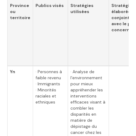
Province
Publics visés
Stratégies
Stratégie
ou
utilisées
élaborée
territoire
conjointe
avec le gr
concerné
Yn
· Personnes à
· Analyse de
faible revenu
l’environnement
· Immigrants
pour mieux
· Minorités
appréhender les
raciales et
interventions
ethniques
efficaces visant à
combler les
disparités en
matière de
dépistage du
cancer chez les