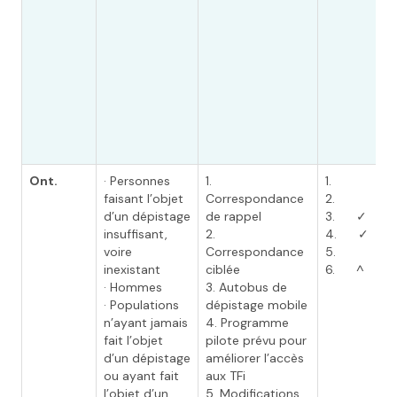
Ont.
· Personnes
1.
1.
faisant l’objet
Correspondance
2.
d’un dépistage
de rappel
3. ✓
insuffisant,
2.
4. ✓
voire
Correspondance
5.
inexistant
ciblée
6. ^
· Hommes
3. Autobus de
· Populations
dépistage mobile
n’ayant jamais
4. Programme
fait l’objet
pilote prévu pour
d’un dépistage
améliorer l’accès
ou ayant fait
aux TFi
l’objet d’un
5. Modifications