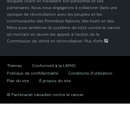
lesquels vivent et travaillent son personnel et ses
partenaires. Nous nous engageons à collaborer dans une
a
a
a
a
a
optique de réconciliation avec les peuples et les
communautés des Premières Nations, des Inuits et des
r
r
r
r
r
Métis pour améliorer le système de lutte contre le cancer
en mettant en œuvre les appels à l’action de la
t
t
t
t
t
Commission de vérité et réconciliation.
Plus d’info
.
n
n
n
n
n
e
e
e
e
e
Thèmes
Conformité à la LAPHO
Politique de confidentialité
Conditions d’utilisation
r
r
r
r
r
Plan du site
À propos du site
s
s
s
s
s
© Partenariat canadien contre le cancer
h
h
h
h
h
i
i
i
i
i