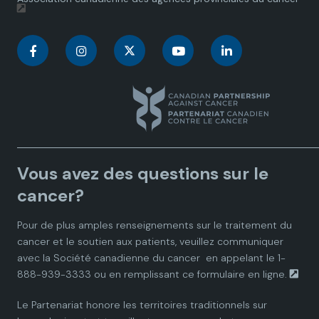
C
C
C
C
C
a
a
a
a
a
n
n
n
n
n
a
a
a
a
a
Vous avez des questions sur le
d
d
d
d
d
cancer?
i
i
i
i
i
Pour de plus amples renseignements sur le traitement du
cancer et le soutien aux patients, veuillez communiquer
a
a
a
a
a
avec la
Société canadienne du cancer
en appelant le 1-
888-939-3333 ou en remplissant ce
formulaire en ligne.
n
n
n
n
n
Le Partenariat honore les territoires traditionnels sur
P
P
P
P
P