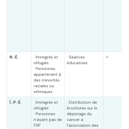
N.‑É.
· Immigrés et
· Séances
✓
réfugiés
éducatives
· Personnes
appartenant à
des minorités
raciales ou
ethniques
Î.‑P.‑É.
· Immigrés et
· Distribution de
réfugiés
brochures sur le
· Personnes
dépistage du
n’ayant pas de
cancer à
FSP
l’association des