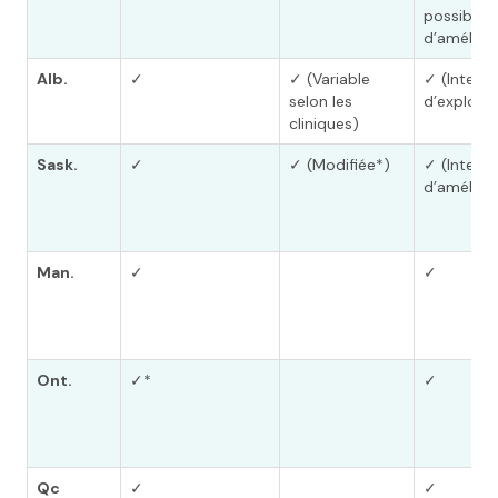
possibles
d’amélior
Alb.
✓
✓ (Variable
✓ (Intenti
selon les
d’explorat
cliniques)
Sask.
✓
✓ (Modifiée*)
✓ (Intenti
d’amélior
Man.
✓
✓
Ont.
✓*
✓
Qc
✓
✓