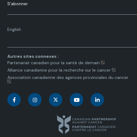
S’abonner
Language
English
toggle.
Autres sites connexes :
Partenariat canadien pour la santé de demain
Alliance canadienne pour la recherche sur le cancer
Association canadienne des agences provinciales du cancer
C
C
C
C
C
a
a
a
a
a
n
n
n
n
n