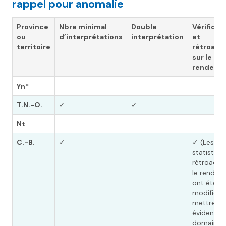
rappel pour anomalie
Province
Nbre minimal
Double
Vérificat
ou
d’interprétations
interprétation
et
territoire
rétroact
sur le
rendeme
Yn*
T.N.-O.
✓
✓
Nt
C.-B.
✓
✓ (Les
statistiqu
rétroactio
le rendem
ont été
modifiées
mettre en
évidence 
domaines