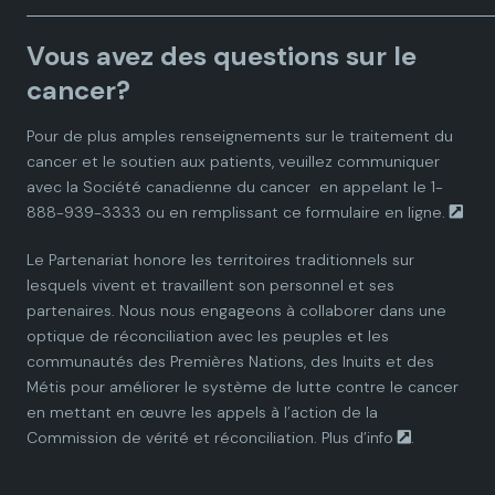
a
a
a
a
a
Vous avez des questions sur le
d
d
d
d
d
cancer?
i
i
i
i
i
Pour de plus amples renseignements sur le traitement du
cancer et le soutien aux patients, veuillez communiquer
a
a
a
a
a
avec la
Société canadienne du cancer
en appelant le 1-
888-939-3333 ou en remplissant ce
formulaire en ligne.
n
n
n
n
n
Le Partenariat honore les territoires traditionnels sur
P
P
P
P
P
lesquels vivent et travaillent son personnel et ses
partenaires. Nous nous engageons à collaborer dans une
a
a
a
a
a
optique de réconciliation avec les peuples et les
communautés des Premières Nations, des Inuits et des
r
r
r
r
r
Métis pour améliorer le système de lutte contre le cancer
en mettant en œuvre les appels à l’action de la
t
t
t
t
t
Commission de vérité et réconciliation.
Plus d’info
.
n
n
n
n
n