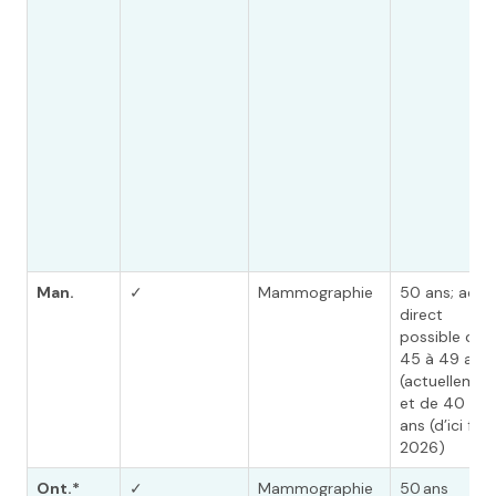
Man.
✓
Mammographie
50 ans; accè
direct
possible de
45 à 49 ans
(actuellemen
et de 40 à 4
ans (d’ici fin
2026)
Ont.*
✓
Mammographie
50 ans