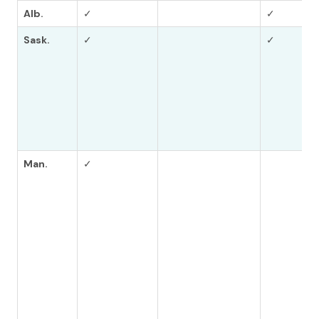
Alb.
✓
✓
Sask.
✓
✓
Man.
✓