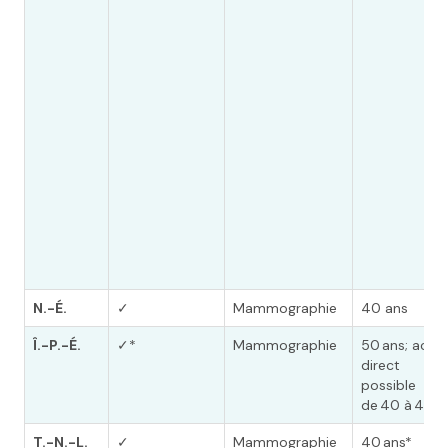
N.-É.
✓
Mammographie
40 ans
Î.-P.-É.
✓*
Mammographie
50 ans; accè
direct
possible
de 40 à 49 a
T.-N.-L.
✓
Mammographie
40 ans*