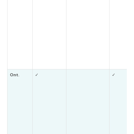
Ont.
✓
✓