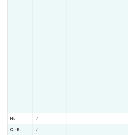
Nt
✓
C.-B.
✓