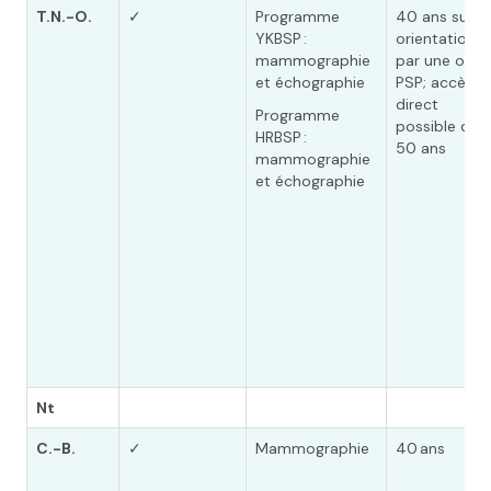
T.N.-O.
✓
Programme
40 ans sur
YKBSP :
orientation
mammographie
par une ou u
et échographie
PSP; accès
direct
Programme
possible dès
HRBSP :
50 ans
mammographie
et échographie
Nt
C.-B.
✓
Mammographie
40 ans