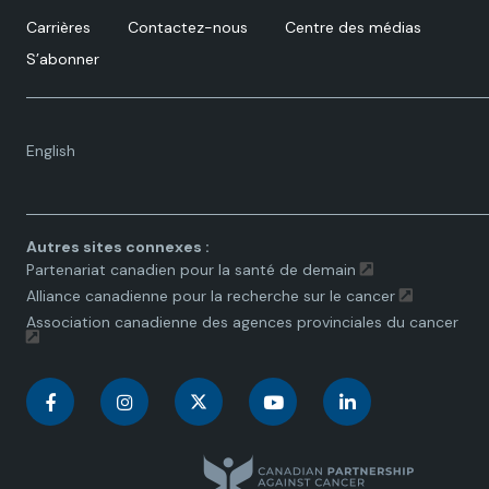
Carrières
Contactez-nous
Centre des médias
S’abonner
Language
English
toggle.
Autres sites connexes :
Partenariat canadien pour la santé de demain
Alliance canadienne pour la recherche sur le cancer
Association canadienne des agences provinciales du cancer
C
C
C
C
C
a
a
a
a
a