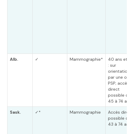
Alb.
✓
Mammographie*
40 ans et pl
: sur
orientation
par une ou u
PSP; accès
direct
possible de
45 à 74 ans
Sask.
✓*
Mammographie
Accès direct
possible de
43 à 74 ans