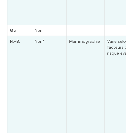
Qc
Non
N.-B.
Non*
Mammographie
Varie selon le
facteurs de
risque évalué