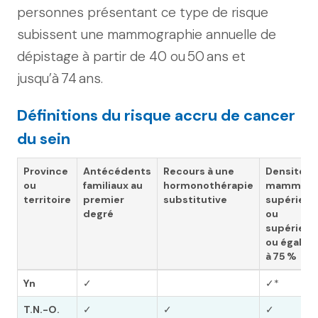
personnes présentant ce type de risque
subissent une mammographie annuelle de
dépistage à partir de 40 ou 50 ans et
jusqu’à 74 ans.
Définitions du risque accru de cancer
du sein
Province
Antécédents
Recours à une
Densité
ou
familiaux au
hormonothérapie
mammair
territoire
premier
substitutive
supérieur
degré
ou
supérieur
ou égale
à 75 %
Yn
✓
✓*
T.N.-O.
✓
✓
✓