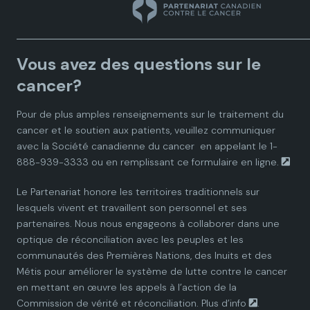
n
n
n
n
n
a
a
a
a
a
Vous avez des questions sur le
d
d
d
d
d
cancer?
i
i
i
i
i
Pour de plus amples renseignements sur le traitement du
cancer et le soutien aux patients, veuillez communiquer
a
a
a
a
a
avec la
Société canadienne du cancer
en appelant le 1-
888-939-3333 ou en remplissant ce
formulaire en ligne.
n
n
n
n
n
Le Partenariat honore les territoires traditionnels sur
P
P
P
P
P
lesquels vivent et travaillent son personnel et ses
partenaires. Nous nous engageons à collaborer dans une
a
a
a
a
a
optique de réconciliation avec les peuples et les
communautés des Premières Nations, des Inuits et des
r
r
r
r
r
Métis pour améliorer le système de lutte contre le cancer
en mettant en œuvre les appels à l’action de la
t
t
t
t
t
Commission de vérité et réconciliation.
Plus d’info
.