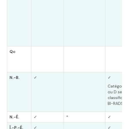
Qc
N.-B.
✓
✓
Catégorie 
ou D selon 
classificati
BI-RADS
N.-É.
✓
*
✓
Î.-P.-É.
✓
✓