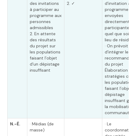
des invitations
2. ✓
d’invitation au
à participer au
programme so
programme aux
envoyées
personnes
directement au
admissibles
participantes,
2. En attente
quel que soit le
des résultats
lieu de résidenc
du projet sur
· On prévoit
les populations
d’intégrer les
faisant l’objet
recommandati
d’un dépistage
du projet
insuffisant
Élaboration de
stratégies cibla
les populations
faisant l’objet 
dépistage
insuffisant grâc
la mobilisation
communautaire
N.-É.
· Médias (de
· Le
masse)
coordonnateur