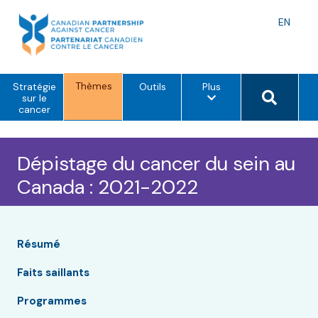
Skip
to
Langu
EN
content
toggle
Thèmes
o
Search 
Stratégie
Outils
Plus
p
sur le
t
cancer
i
o
n
s
Dépistage du cancer du sein au
d
e
Canada : 2021-2022
m
e
n
u
Résumé
Faits saillants
Programmes