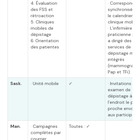
4. Évaluation
· Corresponda
des FSS et
synchronisée a
rétroaction
le calendrier de
5. Cliniques
clinique mobile
mobiles de
· L’infirmière
dépistage
praticienne pil
6. Orientation
a dirigé des
des patientes
services de
dépistage mobi
intégrés
(mammographi
Pap et TFi).
Sask.
· Unité mobile
✓
· Invitations à u
examen de
dépistage à
l’endroit le plus
proche envoyé
aux participant
Man.
· Campagnes
Toutes : ✓
complètes par
courrier