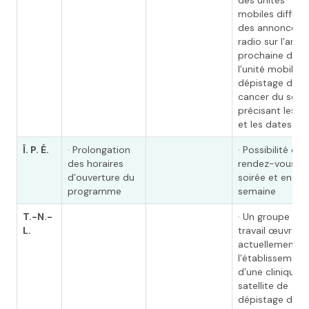
des unités
mobiles diffuse
des annonces à
radio sur l’arriv
prochaine de
l’unité mobile d
dépistage du
cancer du sein,
précisant les li
et les dates.
Î. P. É.
· Prolongation
· Possibilité de
des horaires
rendez-vous e
d’ouverture du
soirée et en fin
programme
semaine
T.-N.-
· Un groupe de
L.
travail œuvre
actuellement à
l’établissement
d’une clinique
satellite de
dépistage du