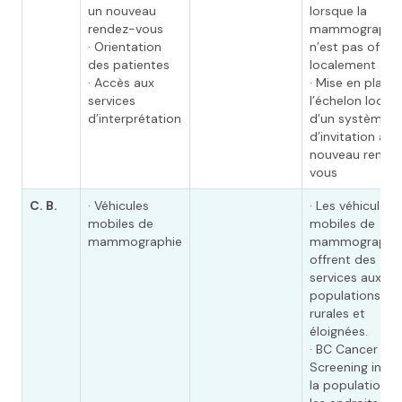
un nouveau
lorsque la
rendez-vous
mammographi
· Orientation
n’est pas offer
des patientes
localement
· Accès aux
· Mise en place,
services
l’échelon local,
d’interprétation
d’un système
d’invitation à u
nouveau rende
vous
C. B.
· Véhicules
· Les véhicules
mobiles de
mobiles de
mammographie
mammographi
offrent des
services aux
populations
rurales et
éloignées.
· BC Cancer Bre
Screening info
la population s