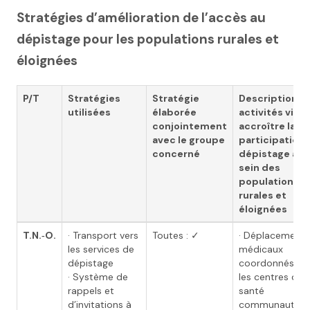
Stratégies d’amélioration de l’accès au
dépistage pour les populations rurales et
éloignées
P/T
Stratégies
Stratégie
Description d
utilisées
élaborée
activités visan
conjointement
accroître la
avec le groupe
participation 
concerné
dépistage au
sein des
populations
rurales et
éloignées
T.N.‑O.
· Transport vers
Toutes : ✓
· Déplacements
les services de
médicaux
dépistage
coordonnés pa
· Système de
les centres de
rappels et
santé
d’invitations à
communautaire