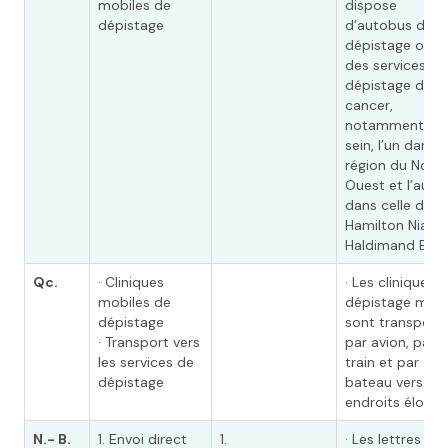
mobiles de
dispose
dépistage
d’autobus de
dépistage offra
des services de
dépistage du
cancer,
notamment du
sein, l’un dans l
région du Nord
Ouest et l’autre
dans celle de
Hamilton Niaga
Haldimand Bran
Qc.
· Cliniques
· Les cliniques 
mobiles de
dépistage mobi
dépistage
sont transport
· Transport vers
par avion, par
les services de
train et par
dépistage
bateau vers de
endroits éloign
N.- B.
1. Envoi direct
1.
· Les lettres