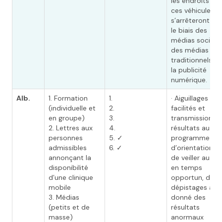
les endroits où
ces véhicules
s’arrêteront, pa
le biais des
médias sociaux
des médias
traditionnels et
la publicité
numérique.
Alb.
1. Formation
1.
· Aiguillages
(individuelle et
2.
facilités et
en groupe)
3.
transmission d
2. Lettres aux
4.
résultats au
personnes
5. ✓
programme
admissibles
6. ✓
d’orientation, a
annonçant la
de veiller au suiv
disponibilité
en temps
d’une clinique
opportun, des
mobile
dépistages aya
3. Médias
donné des
(petits et de
résultats
masse)
anormaux