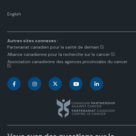
Language
English
toggle.
Autres sites connexes :
Partenariat canadien pour la santé de demain
Alliance canadienne pour la recherche sur le cancer
Association canadienne des agences provinciales du cancer
C
C
C
C
C
a
a
a
a
a
n
n
n
n
n
a
a
a
a
a