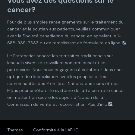
Vous avez des questions sur le
d
d
d
d
d
cancer?
i
i
i
i
i
Pour de plus amples renseignements sur le traitement du
cancer et le soutien aux patients, veuillez communiquer
a
a
a
a
a
avec la
Société canadienne du cancer
en appelant le 1-
888-939-3333 ou en remplissant ce
formulaire en ligne.
n
n
n
n
n
Le Partenariat honore les territoires traditionnels sur
P
P
P
P
P
lesquels vivent et travaillent son personnel et ses
partenaires. Nous nous engageons à collaborer dans une
a
a
a
a
a
optique de réconciliation avec les peuples et les
communautés des Premières Nations, des Inuits et des
r
r
r
r
r
Métis pour améliorer le système de lutte contre le cancer
en mettant en œuvre les appels à l’action de la
t
t
t
t
t
Commission de vérité et réconciliation.
Plus d’info
.
n
n
n
n
n
e
e
e
e
e
Thèmes
Conformité à la LAPHO