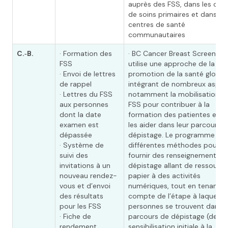
auprès des FSS, dans les clin
de soins primaires et dans les
centres de santé
communautaires
C.‑B.
· Formation des
· BC Cancer Breast Screening
FSS
utilise une approche de la
· Envoi de lettres
promotion de la santé global
de rappel
intégrant de nombreux aspec
· Lettres du FSS
notamment la mobilisation d
aux personnes
FSS pour contribuer à la
dont la date
formation des patientes et p
examen est
les aider dans leur parcours 
dépassée
dépistage. Le programme util
· Système de
différentes méthodes pour
suivi des
fournir des renseignements su
invitations à un
dépistage allant de ressourc
nouveau rendez-
papier à des activités
vous et d’envoi
numériques, tout en tenant
des résultats
compte de l’étape à laquelle 
pour les FSS
personnes se trouvent dans l
· Fiche de
parcours de dépistage (de la
rendement
sensibilisation initiale à la