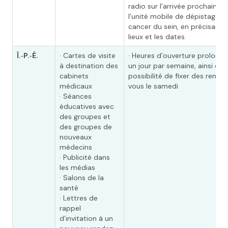
radio sur l’arrivée prochaine 
l’unité mobile de dépistage d
cancer du sein, en précisant l
lieux et les dates.
Î.‑P.‑É.
· Cartes de visite
· Heures d’ouverture prolongé
à destination des
un jour par semaine, ainsi que
cabinets
possibilité de fixer des rende
médicaux
vous le samedi
· Séances
éducatives avec
des groupes et
des groupes de
nouveaux
médecins
· Publicité dans
les médias
· Salons de la
santé
· Lettres de
rappel
d’invitation à un