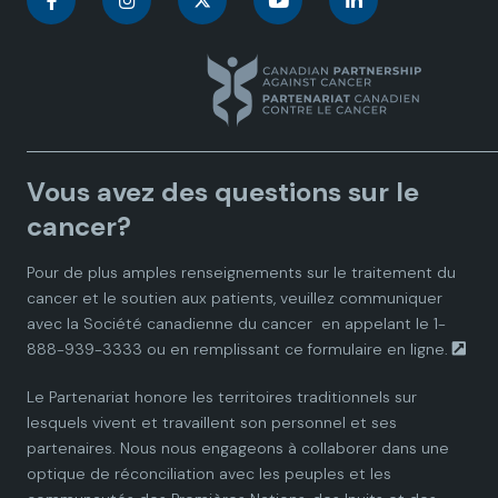
C
C
C
C
C
a
a
a
a
a
n
n
n
n
n
a
a
a
a
a
Vous avez des questions sur le
d
d
d
d
d
cancer?
i
i
i
i
i
Pour de plus amples renseignements sur le traitement du
cancer et le soutien aux patients, veuillez communiquer
a
a
a
a
a
avec la
Société canadienne du cancer
en appelant le 1-
888-939-3333 ou en remplissant ce
formulaire en ligne.
n
n
n
n
n
Le Partenariat honore les territoires traditionnels sur
P
P
P
P
P
lesquels vivent et travaillent son personnel et ses
partenaires. Nous nous engageons à collaborer dans une
a
a
a
a
a
optique de réconciliation avec les peuples et les