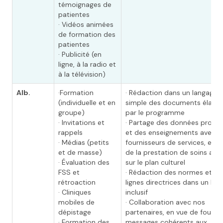
témoignages de
patientes
· Vidéos animées
de formation des
patientes
· Publicité (en
ligne, à la radio et
à la télévision)
Alb.
·Formation
· Rédaction dans un langage
(individuelle et en
simple des documents élabo
groupe)
par le programme
· Invitations et
· Partage des données proba
rappels
et des enseignements avec le
· Médias (petits
fournisseurs de services, en v
et de masse)
de la prestation de soins ada
· Évaluation des
sur le plan culturel
FSS et
· Rédaction des normes et de
rétroaction
lignes directrices dans un lan
· Cliniques
inclusif
mobiles de
· Collaboration avec nos
dépistage
partenaires, en vue de fournir
· Formation des
messages cohérents aux