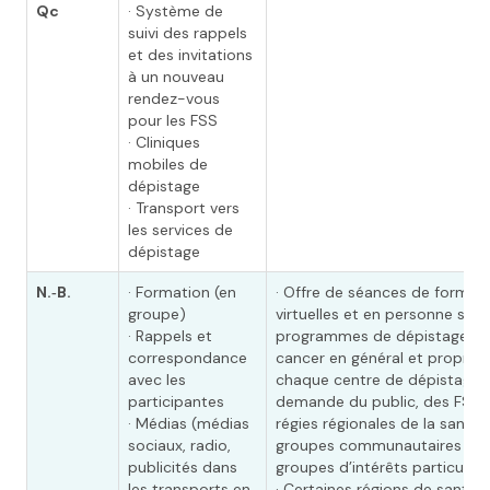
Qc
· Système de
suivi des rappels
et des invitations
à un nouveau
rendez-vous
pour les FSS
· Cliniques
mobiles de
dépistage
· Transport vers
les services de
dépistage
N.‑B.
· Formation (en
· Offre de séances de format
groupe)
virtuelles et en personne sur l
· Rappels et
programmes de dépistage d
correspondance
cancer en général et propres
avec les
chaque centre de dépistage, 
participantes
demande du public, des FSS,
· Médias (médias
régies régionales de la santé,
sociaux, radio,
groupes communautaires ou
publicités dans
groupes d’intérêts particulier
les transports en
· Certaines régions de santé