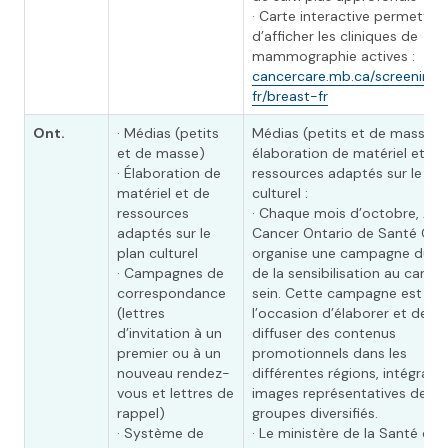
· Carte interactive permettan
d’afficher les cliniques de
mammographie actives :
cancercare.mb.ca/screening/i
fr/breast-fr
Ont.
· Médias (petits
Médias (petits et de masse) 
et de masse)
élaboration de matériel et de
· Élaboration de
ressources adaptés sur le pla
matériel et de
culturel :
ressources
· Chaque mois d’octobre, Act
adaptés sur le
Cancer Ontario de Santé Ont
plan culturel
organise une campagne du M
· Campagnes de
de la sensibilisation au cance
correspondance
sein. Cette campagne est
(lettres
l’occasion d’élaborer et de
d’invitation à un
diffuser des contenus
premier ou à un
promotionnels dans les
nouveau rendez-
différentes régions, intégrant
vous et lettres de
images représentatives de
rappel)
groupes diversifiés.
· Système de
· Le ministère de la Santé de