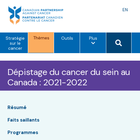
Skip
to
Langu
EN
content
toggle
Thèmes
o
Search 
Stratégie
Outils
Plus
p
sur le
t
cancer
i
o
n
s
Dépistage du cancer du sein au
d
e
Canada : 2021-2022
m
e
n
u
Résumé
Faits saillants
Programmes