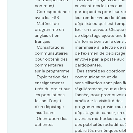
commun)
envoient des lettres aux
· Correspondance
participantes pour leur rappe
avec les FSS
leur rendez-vous de dépistag
· Matériel du
déjà fixé ou qu’il est temps d
programme en
fixer un nouveau. Chaque cen
anglais et en
de dépistage ajoute une fich
français
d’information sur la densité
· Consultations
mammaire à la lettre de résul
communautaires
de l’examen de dépistage
pour obtenir des
envoyée par la poste aux
commentaires
participantes.
sur le programme
· Des stratégies coordonnées
· Exploitation des
communication et de
enseignements
sensibilisation sont planifiées
tirés du projet sur
régulièrement, tout au long d
les populations
l’année, pour promouvoir et
faisant l’objet
améliorer la visibilité des
d’un dépistage
programmes provinciaux de
insuffisant
dépistage du cancer, en utilis
· Orientation des
diverses méthodes notamme
patientes
des publicités radiodiffusées,
publicités numériques ciblées