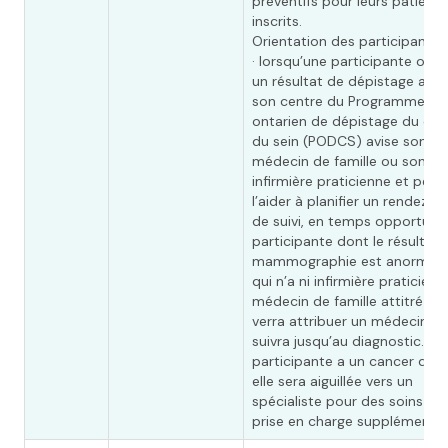
préventifs pour leurs patients
inscrits.
Orientation des participantes 
· lorsqu’une participante obti
un résultat de dépistage anor
son centre du Programme
ontarien de dépistage du can
du sein (PODCS) avise son
médecin de famille ou son
infirmière praticienne et peut
l’aider à planifier un rendez-
de suivi, en temps opportun.
participante dont le résultat 
mammographie est anormal 
qui n’a ni infirmière praticienn
médecin de famille attitré se
verra attribuer un médecin, qu
suivra jusqu’au diagnostic. Si 
participante a un cancer du s
elle sera aiguillée vers un
spécialiste pour des soins et
prise en charge supplémentai