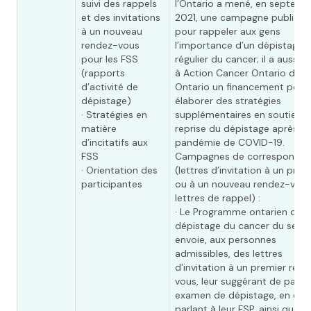
suivi des rappels
l’Ontario a mené, en septemb
et des invitations
2021, une campagne publique
à un nouveau
pour rappeler aux gens
rendez-vous
l’importance d’un dépistage
pour les FSS
régulier du cancer; il a aussi f
(rapports
à Action Cancer Ontario de S
d’activité de
Ontario un financement pour
dépistage)
élaborer des stratégies
· Stratégies en
supplémentaires en soutien à
matière
reprise du dépistage après la
d’incitatifs aux
pandémie de COVID-19.
FSS
Campagnes de corresponda
· Orientation des
(lettres d’invitation à un prem
participantes
ou à un nouveau rendez-vous
lettres de rappel) :
· Le Programme ontarien de
dépistage du cancer du sein
envoie, aux personnes
admissibles, des lettres
d’invitation à un premier ren
vous, leur suggérant de passe
examen de dépistage, en en
parlant à leur FSP, ainsi que d