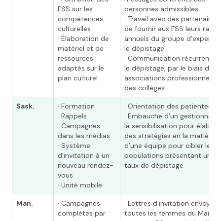
FSS sur les
personnes admissibles
compétences
· Travail avec des partenaires,
culturelles
de fournir aux FSS leurs rapp
· Élaboration de
annuels du groupe d’experts 
matériel et de
le dépistage
ressources
· Communication récurrente s
adaptés sur le
le dépistage, par le biais des
plan culturel
associations professionnelles
des collèges
Sask.
· Formation
· Orientation des patientes
· Rappels
· Embauche d’un gestionnaire
· Campagnes
la sensibilisation pour élabore
dans les médias
des stratégies en la matière e
· Système
d’une équipe pour cibler les
d’invitation à un
populations présentant un fai
nouveau rendez-
taux de dépistage
vous
· Unité mobile
Man.
· Campagnes
· Lettres d’invitation envoyées
complètes par
toutes les femmes du Manit