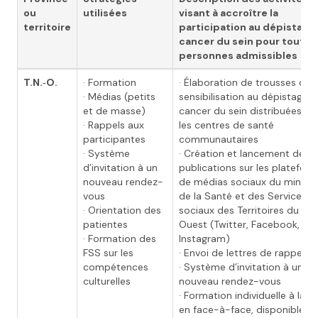
ou
utilisées
visant à accroître la
territoire
participation au dépistage
cancer du sein pour toutes
personnes admissibles
T.N.‑O.
· Formation
· Élaboration de trousses de
· Médias (petits
sensibilisation au dépistage 
et de masse)
cancer du sein distribuées à 
· Rappels aux
les centres de santé
participantes
communautaires
· Système
· Création et lancement de
d’invitation à un
publications sur les platefor
nouveau rendez-
de médias sociaux du ministè
vous
de la Santé et des Services
· Orientation des
sociaux des Territoires du No
patientes
Ouest (Twitter, Facebook,
· Formation des
Instagram)
FSS sur les
· Envoi de lettres de rappel
compétences
· Système d’invitation à un
culturelles
nouveau rendez-vous
· Formation individuelle à la s
en face-à-face, disponible