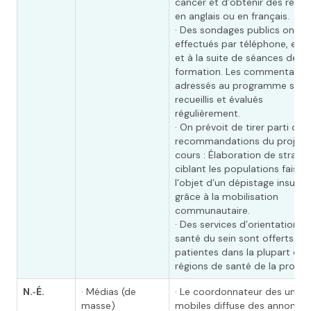
cancer et d’obtenir des répo
en anglais ou en français.
· Des sondages publics ont é
effectués par téléphone, en l
et à la suite de séances de
formation. Les commentaires
adressés au programme sont
recueillis et évalués
régulièrement.
· On prévoit de tirer parti des
recommandations du projet 
cours : Élaboration de stratég
ciblant les populations faisan
l’objet d’un dépistage insuffi
grâce à la mobilisation
communautaire.
· Des services d’orientation e
santé du sein sont offerts au
patientes dans la plupart des
régions de santé de la provin
N.‑É.
· Médias (de
· Le coordonnateur des unité
masse)
mobiles diffuse des annonces