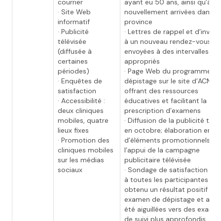
courrier
ayant eu 50 ans, ainsi qu’à ce
· Site Web
nouvellement arrivées dans la
informatif
province
· Publicité
· Lettres de rappel et d’invita
télévisée
à un nouveau rendez-vous
(diffusée à
envoyées à des intervalles
certaines
appropriés
périodes)
· Page Web du programme d
· Enquêtes de
dépistage sur le site d’ACMB
satisfaction
offrant des ressources
· Accessibilité :
éducatives et facilitant la
deux cliniques
prescription d’examens
mobiles, quatre
· Diffusion de la publicité télé
lieux fixes
en octobre; élaboration en c
· Promotion des
d’éléments promotionnels à
cliniques mobiles
l’appui de la campagne
sur les médias
publicitaire télévisée
sociaux
· Sondage de satisfaction en
à toutes les participantes ay
obtenu un résultat positif à l
examen de dépistage et ayan
été aiguillées vers des exame
de suivi plus approfondis