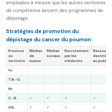
employées à mesure que les autres territoires
de compétence lancent des programmes de
dépistage.
Stratégies de promotion du
dépistage du cancer du poumon
Province
Médias
Médias
Recrutement
Ressource
ou
de
sociaux
par les
destinées
territoire
masse
médecins
au public
Yn
T.N.-O.
Nt
C.-B.
✓
✓
✓
✓
Alb.
✓
✓
✓
✓