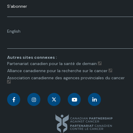
S’abonner
Language
English
toggle.
Autres sites connexes :
Partenariat canadien pour la santé de demain
Alliance canadienne pour la recherche sur le cancer
Association canadienne des agences provinciales du cancer
C
C
C
C
C
a
a
a
a
a
n
n
n
n
n