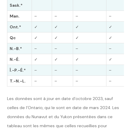
Sask.*
Man.
–
–
–
–
Ont.*
✓
✓
✓
✓
Qc
✓
✓
✓
✓
N.-B.*
–
–
–
–
N.-É.
✓
✓
✓
✓
Î.-P.-É.*
–
–
–
–
T.-N.-L.
–
–
–
–
Les données sont à jour en date d’octobre 2023, sauf
celles de l’Ontario, qui le sont en date de mars 2024. Les
données du Nunavut et du Yukon présentées dans ce
tableau sont les mêmes que celles recueillies pour