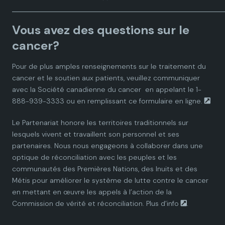
a
a
a
a
a
Vous avez des questions sur le
d
d
d
d
d
cancer?
i
i
i
i
i
Pour de plus amples renseignements sur le traitement du
cancer et le soutien aux patients, veuillez communiquer
a
a
a
a
a
avec la
Société canadienne du cancer
en appelant le 1-
888-939-3333 ou en remplissant ce
formulaire en ligne.
n
n
n
n
n
Le Partenariat honore les territoires traditionnels sur
P
P
P
P
P
lesquels vivent et travaillent son personnel et ses
partenaires. Nous nous engageons à collaborer dans une
a
a
a
a
a
optique de réconciliation avec les peuples et les
communautés des Premières Nations, des Inuits et des
r
r
r
r
r
Métis pour améliorer le système de lutte contre le cancer
en mettant en œuvre les appels à l’action de la
t
t
t
t
t
Commission de vérité et réconciliation.
Plus d’info
.
n
n
n
n
n