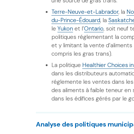
une source de gras trans.
Terre-Neuve-et-Labrador
, la
No
du-Prince-Édouard
, la
Saskatch
le
Yukon
et l’
Ontario
, soit neuf
politiques réglementant la comp
et y limitant la vente d’aliment
compris les gras trans).
La politique
Healthier Choices i
dans les distributeurs automati
réglemente les ventes dans les 
des aliments à faible teneur en
dans les édifices gérés par le g
Analyse des politiques municip