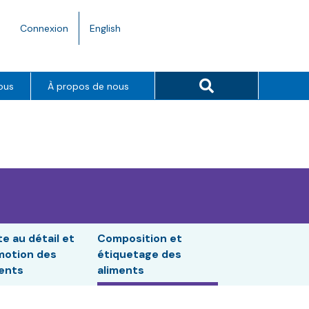
Language
Connexion
English
toggle.
Search button
ous
À propos de nous
e au détail et
Composition et
motion des
étiquetage des
ents
aliments