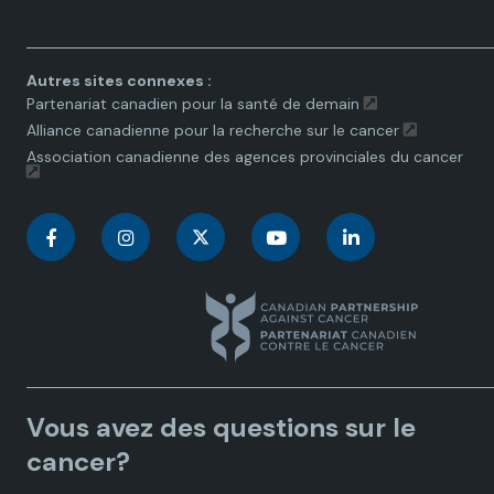
toggle.
Autres sites connexes :
Partenariat canadien pour la santé de demain
Alliance canadienne pour la recherche sur le cancer
Association canadienne des agences provinciales du cancer
C
C
C
C
C
a
a
a
a
a
n
n
n
n
n
a
a
a
a
a
Vous avez des questions sur le
d
d
d
d
d
cancer?
i
i
i
i
i