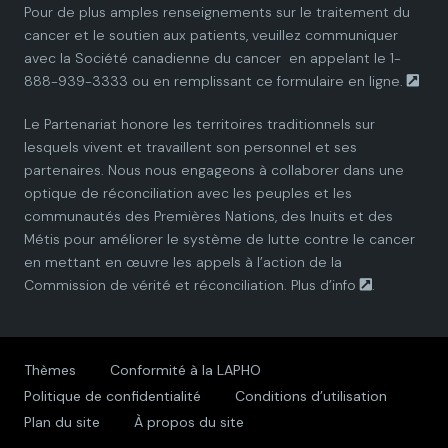
Pour de plus amples renseignements sur le traitement du
cancer et le soutien aux patients, veuillez communiquer
a
a
a
a
a
avec la
Société canadienne du cancer
en appelant le 1-
888-939-3333 ou en remplissant ce
formulaire en ligne.
n
n
n
n
n
Le Partenariat honore les territoires traditionnels sur
P
P
P
P
P
lesquels vivent et travaillent son personnel et ses
partenaires. Nous nous engageons à collaborer dans une
a
a
a
a
a
optique de réconciliation avec les peuples et les
communautés des Premières Nations, des Inuits et des
r
r
r
r
r
Métis pour améliorer le système de lutte contre le cancer
en mettant en œuvre les appels à l’action de la
t
t
t
t
t
Commission de vérité et réconciliation.
Plus d’info
.
n
n
n
n
n
e
e
e
e
e
Thèmes
Conformité à la LAPHO
Politique de confidentialité
Conditions d’utilisation
r
r
r
r
r
Plan du site
À propos du site