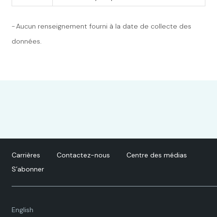
- Aucun renseignement fourni à la date de collecte des
données.
Carrières
Contactez-nous
Centre des médias
S’abonner
Language
English