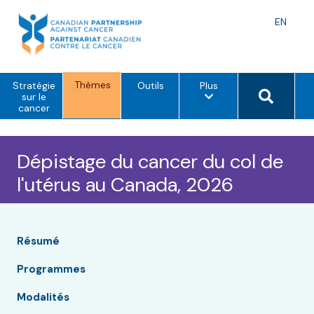
Skip
to
Langu
EN
content
toggle
Thèmes
o
Search 
Stratégie
Outils
Plus
p
sur le
t
cancer
i
o
n
s
Dépistage du cancer du col de
d
e
l'utérus au Canada, 2026
m
e
n
u
Résumé
Programmes
Modalités