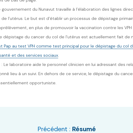
Le gouvernement du Nunavut travaille à l’élaboration des lignes di
 de l’utérus. Le but est d’établir un processus de dépistage primair
oprélèvement, en plus de promouvoir la vaccination contre les VPH 
Le dépistage du cancer du col de l’utérus est actuellement fait de
st Pap au test VPH comme test principal pour le dépistage du col de
 santé et des services sociaux
.
É. : Le laboratoire aide le personnel clinicien en lui adressant des 
nné lieu à un suivi. En dehors de ce service, le dépistage du cancer
ssentiellement opportuniste.
Précédent :
Résumé