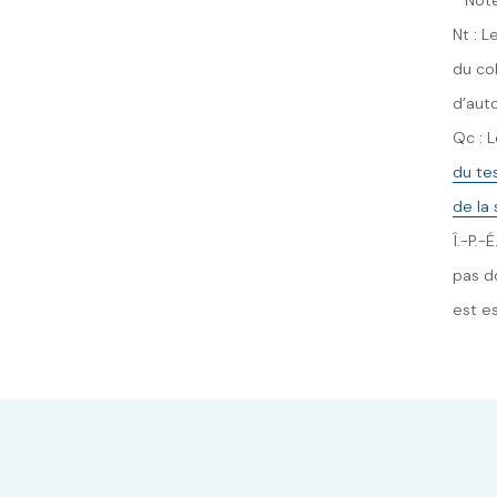
Nt : 
du col
d’aut
Qc : 
du te
de la
Î.-P.-
pas do
est e