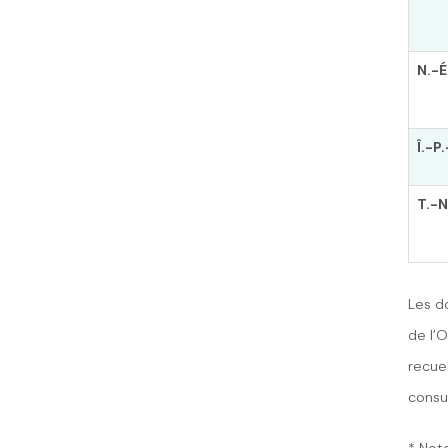
N.-É
Î.-P.
T.-N
Les d
de l’
recuei
consu
* Not