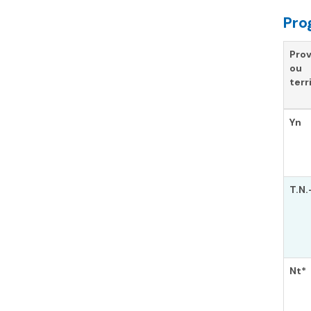
Pro
Pro
ou
terr
Yn
T.N.
Nt*