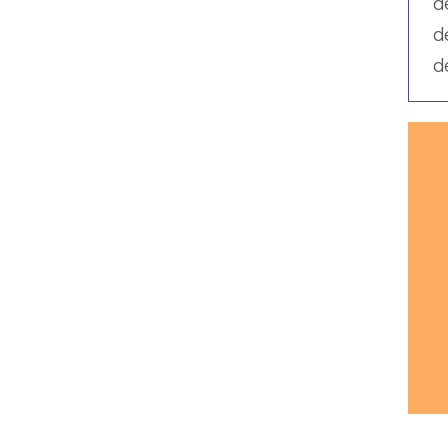
d
d
d