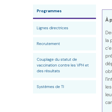
Programmes
À 
Lignes directrices
Des
la 
Recrutement
c’e
pr
Couplage du statut de
dép
vaccination contre les VPH et
ob
des résultats
l’i
les
Systèmes de TI
leu
can