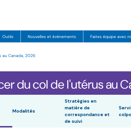
Outils
Nouvelles et événements
Faites équipe avec n
us au Canada, 2026
er du col de l'utérus au 
Stratégies en
matière de
Serv
Modalités
correspondance et
colp
de suivi