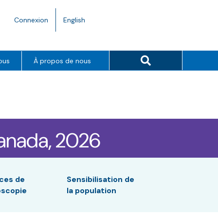
Language
Connexion
English
toggle.
Search button
ous
À propos de nous
Canada, 2026
ices de
Sensibilisation de
oscopie
la population