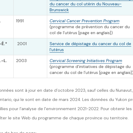
du cancer du col utérin du Nouveau-
Brunswick
.
1991
Cervical Cancer Prevention Program
(programme de prévention du cancer du
col de l’utérus [page en anglais])
-É.*
2001
Service de dépistage du cancer du col de
l’utérus
.-L.
2003
Cervical Screening Initiatives Program
(programme d’initiatives de dépistage du
cancer du col de l’utérus [page en anglais]
onnées sont à jour en date d’octobre 2023, sauf celles du Nunavut, 
Ontario, qui le sont en date de mars 2024. Les données du Yukon p
llies pour l’analyse de l’environnement 2021-2022. Pour obtenir les
lter le site Web du programme de chaque province ou territoire.
es de bas de page: