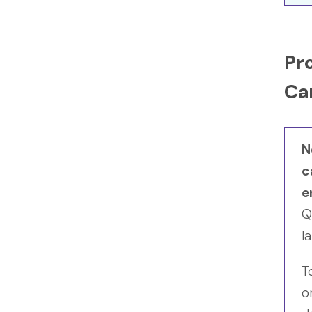
Pr
Ca
N
c
e
Q
l
T
o