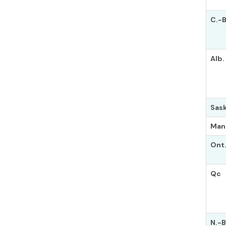
C.-B
Alb.
Sask
Man
Ont
Qc
N.-B