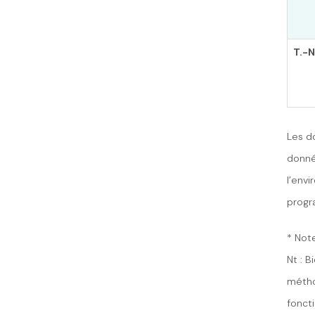
T.-N
Les d
donné
l’env
progr
* Not
Nt : 
métho
fonct