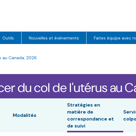
Outils
Nouvelles et événements
Faites équipe avec n
us au Canada, 2026
er du col de l'utérus au 
Stratégies en
matière de
Serv
Modalités
correspondance et
colp
de suivi