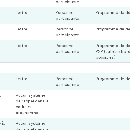
participante
.
Lettre
Personne
Programme de dé
participante
.
Lettre
Personne
Programme de dé
participante
.
Lettre
Personne
Programme de dé
participante
PSP (autres strat
possibles)
.
Lettre
Personne
Programme de dé
participante
.
Aucun système
de rappel dans le
cadre du
programme
-É.
Aucun système
de rappel dans le