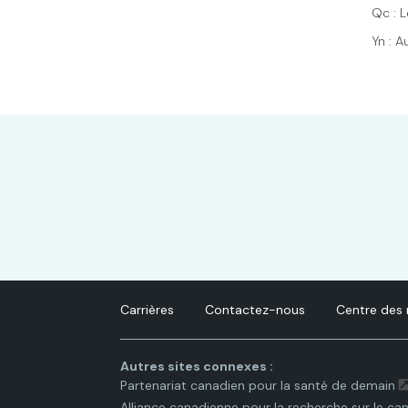
Qc : 
Yn : 
Carrières
Contactez-nous
Centre des
Autres sites connexes :
Partenariat canadien pour la santé de demain
Alliance canadienne pour la recherche sur le ca