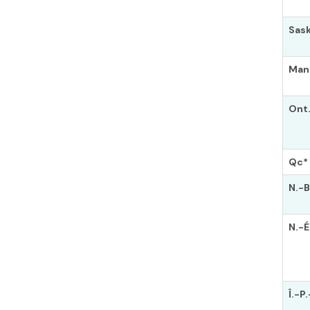
Sask
Man
Ont
Qc*
N.-B
N.-É
Î.-P.