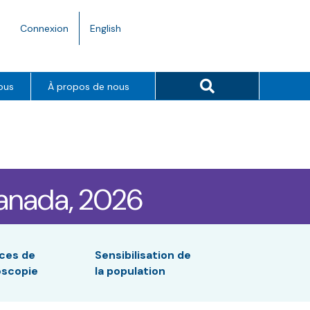
Language
Connexion
English
toggle.
Search button
ous
À propos de nous
Canada, 2026
ices de
Sensibilisation de
oscopie
la population