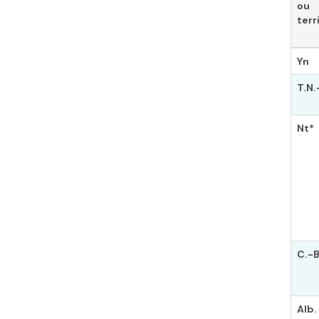
ou
terr
Yn
T.N.
Nt*
C.-B
Alb.