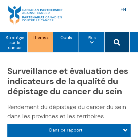
Skip
to
Langu
EN
content
toggle
Thèmes
o
Search 
Stratégie
Outils
Plus
p
sur le
t
cancer
i
o
n
s
Surveillance et évaluation des
d
e
indicateurs de la qualité du
m
e
dépistage du cancer du sein
n
u
Rendement du dépistage du cancer du sein
dans les provinces et les territoires
Dans ce rapport