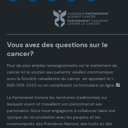
a
a
a
a
a
n
n
n
n
n
a
a
a
a
a
Vous avez des questions sur le
d
d
d
d
d
cancer?
i
i
i
i
i
Pour de plus amples renseignements sur le traitement du
cancer et le soutien aux patients, veuillez communiquer
a
a
a
a
a
avec la
Société canadienne du cancer
en appelant le 1-
888-939-3333 ou en remplissant ce
formulaire en ligne.
n
n
n
n
n
Le Partenariat honore les territoires traditionnels sur
P
P
P
P
P
lesquels vivent et travaillent son personnel et ses
partenaires. Nous nous engageons à collaborer dans une
a
a
a
a
a
optique de réconciliation avec les peuples et les
communautés des Premières Nations, des Inuits et des
r
r
r
r
r