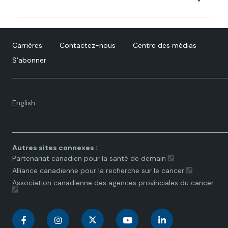
1
.
Yong
,
J.
H.,
Mainprize
,
J.
G.,
Yaffe
,
M.
J. et coll.
(2021).
The impact of episodic screening
Carrières
Contactez-nous
Centre des médias
interruption
:
COVID-19 and population-based
S’abonner
cancer screening in Canada.
Journal of
Medical
Screening
,
2
8
(2)
,
100-107,
doi
:
10.1177/0969141320974711
.
Language
English
toggle.
Autres sites connexes :
Partenariat canadien pour la santé de demain
Alliance canadienne pour la recherche sur le cancer
Association canadienne des agences provinciales du cancer
C
C
C
C
C