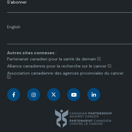
S’abonner
Language
English
toggle.
Autres sites connexes :
Partenariat canadien pour la santé de demain
Alliance canadienne pour la recherche sur le cancer
Association canadienne des agences provinciales du cancer
C
C
C
C
C
a
a
a
a
a
n
n
n
n
n