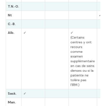
T.N.‑O.
Nt
✓*
C.‑B.
Alb.
✓
✓
(Certains
centres y ont
recours
comme
examen
supplémentaire
en cas de seins
denses ou si la
patiente ne
tolère pas
l’IRM.)
Sask.
✓
Man.