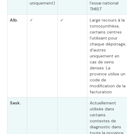
uniquement)
l’essai national
TMIST
Alb.
✓
✓
Large recours à la
tomosynthèse,
certains centres
l’utilisant pour
chaque dépistage,
d’autres
uniquement en
cas de seins
denses. La
province utilise un
code de
modification de la
facturation.
Sask.
Actuellement
utilisée dans
(
certains
m
contextes de
d
diagnostic dans
d
toute la province.
p