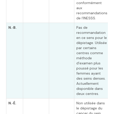
conformément
aux
recommandations
de l’INESSS.
N.‑B.
Pas de
E
recommandation
d
en ce sens pour le
d
dépistage. Utilisée
d
par certains
d
centres comme
d
méthode
l
d’examen plus
a
poussé pour les
femmes ayant
des seins denses.
Actuellement
disponible dans
deux centres.
N.‑É.
Non utilisée dans
P
le dépistage du
d
cancer du sein
œ