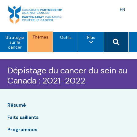
Skip
to
Langu
EN
content
toggle
Thèmes
o
Search 
Stratégie
Outils
Plus
p
sur le
t
cancer
i
o
n
s
Dépistage du cancer du sein au
d
e
Canada : 2021-2022
m
e
n
u
Résumé
Faits saillants
Programmes