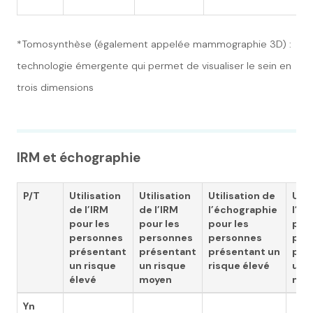
2
*Tomosynthèse (également appelée mammographie 3D) :
technologie émergente qui permet de visualiser le sein en
trois dimensions
IRM et échographie
P/T
Utilisation
Utilisation
Utilisation de
Util
de l’IRM
de l’IRM
l’échographie
l’é
pour les
pour les
pour les
pour
personnes
personnes
personnes
per
présentant
présentant
présentant un
pré
un risque
un risque
risque élevé
un r
élevé
moyen
moy
Yn