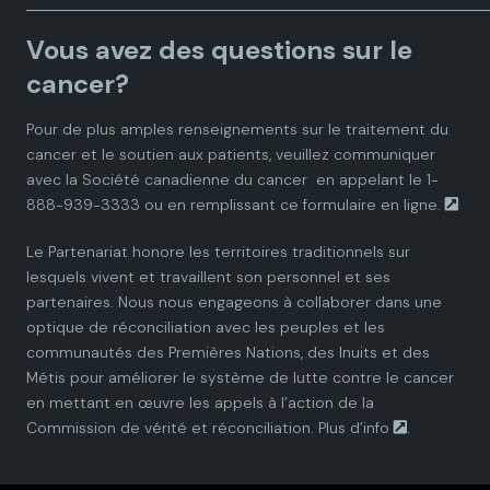
a
a
a
a
a
Vous avez des questions sur le
d
d
d
d
d
cancer?
i
i
i
i
i
Pour de plus amples renseignements sur le traitement du
cancer et le soutien aux patients, veuillez communiquer
a
a
a
a
a
avec la
Société canadienne du cancer
en appelant le 1-
888-939-3333 ou en remplissant ce
formulaire en ligne.
n
n
n
n
n
Le Partenariat honore les territoires traditionnels sur
P
P
P
P
P
lesquels vivent et travaillent son personnel et ses
partenaires. Nous nous engageons à collaborer dans une
a
a
a
a
a
optique de réconciliation avec les peuples et les
communautés des Premières Nations, des Inuits et des
r
r
r
r
r
Métis pour améliorer le système de lutte contre le cancer
en mettant en œuvre les appels à l’action de la
t
t
t
t
t
Commission de vérité et réconciliation.
Plus d’info
.
n
n
n
n
n