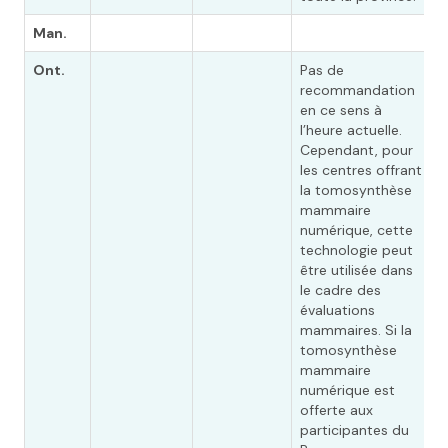
Man.
Ont.
Pas de
A
recommandation
m
en ce sens à
d
l’heure actuelle.
t
Cependant, pour
m
les centres offrant
S
la tomosynthèse
(
mammaire
O
numérique, cette
c
technologie peut
s
être utilisée dans
d
le cadre des
p
évaluations
m
mammaires. Si la
tomosynthèse
mammaire
numérique est
offerte aux
participantes du