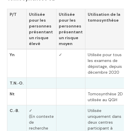
P/T
Utilisée
Utilisée
Utilisation de la
P
pour les
pour les
tomosynthèse
e
personnes
personnes
t
présentant
présentant
un risque
un risque
élevé
moyen
Yn
✓
Utilisée pour tous
les examens de
dépistage, depuis
décembre 2020
T.N.‑O.
Nt
Tomosynthèse 2D
utilisée au QGH
C.‑B.
✓
Utilisée
(En contexte
uniquement dans
de
deux centres
recherche
participant à