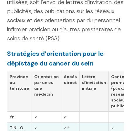
utilisées, soit l’envoi de lettres d’invitation, des
publicités, des publications sur les réseaux
sociaux et des orientations par du personnel
infirmier praticien ou d’autres prestataires de
soins de santé (PSS).
Stratégies d’orientation pour le
dépistage du cancer du sein
Province
Orientation
Accès
Lettre
Contenu
ou
par un ou
direct
d’invitation
promotio
territoire
une
initiale
(p. ex.
médecin
réseaux
sociaux,
publicité
Yn
✓
✓
T.N.-O.
✓
✓*
✓