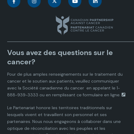
C
C
C
C
C
a
a
a
a
a
n
n
n
n
n
a
a
a
a
a
Vous avez des questions sur le
d
d
d
d
d
cancer?
i
i
i
i
i
Pour de plus amples renseignements sur le traitement du
cancer et le soutien aux patients, veuillez communiquer
a
a
a
a
a
avec la
Société canadienne du cancer
en appelant le 1-
888-939-3333 ou en remplissant ce
formulaire en ligne.
n
n
n
n
n
Le Partenariat honore les territoires traditionnels sur
P
P
P
P
P
lesquels vivent et travaillent son personnel et ses
partenaires. Nous nous engageons à collaborer dans une
a
a
a
a
a
optique de réconciliation avec les peuples et les