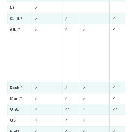
Nt
✓
C.-B.*
✓
✓
✓
Alb.*
✓
✓
✓
✓
Sask.*
✓
✓
✓
✓
Man.*
✓
✓
✓
✓
Ont.
✓
✓*
✓
✓*
Qc
✓
✓
✓
N.-B.
✓
✓
✓
✓