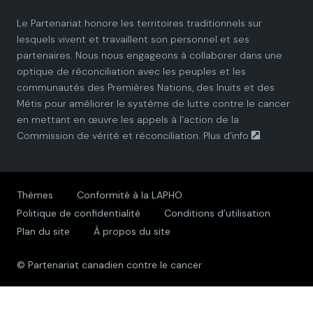
Ibid
.
Le Partenariat honore les territoires traditionnels sur
P
P
P
P
P
lesquels vivent et travaillent son personnel et ses
Canadian Centre for Addictions. (2021).
Addiction in
partenaires. Nous nous engageons à collaborer dans une
the LGBTQ
community. (Consulté le 10 février 2021).
a
a
a
a
a
optique de réconciliation avec les peuples et les
Disponible à l’adresse (en anglais seulement) :
communautés des Premières Nations, des Inuits et des
https://canadiancentreforaddictions.org/addiction-
r
r
r
r
r
Métis pour améliorer le système de lutte contre le cancer
lgbtq/.
en mettant en œuvre les appels à l’action de la
t
t
t
t
t
Chambre des communes du Canada. (2019). La
Commission de vérité et réconciliation.
Plus d’info
.
santé des communautés LGBTQIA2 au Canada.
n
n
n
n
n
ourcommons.ca (consulté le 10 février 2021).
Disponible à l’adresse :
e
e
e
e
e
https://www.ourcommons.ca/Content/Committee/42
Thèmes
Conformité à la LAPHO
1/HESA/Reports/RP10574595/hesarp28/hesarp28-
Politique de confidentialité
Conditions d’utilisation
f.pdf.
r
r
r
r
r
Plan du site
À propos du site
Jaffray, B. (2020).
Les expériences de victimisation
s
s
s
s
s
avec violence et de comportements sexuels non
© Partenariat canadien contre le cancer
désirés vécues par les personnes gaies, lesbiennes,
h
h
h
h
h
bisexuelles et d’une autre minorité sexuelle, et les
personnes transgenres au Canada, 2018
.