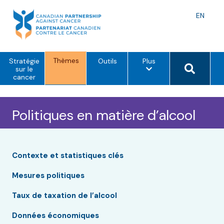
Skip
to
Langu
EN
content
toggle
Thèmes
o
Search 
Stratégie
Outils
Plus
p
sur le
t
cancer
i
o
n
s
Politiques en matière d’alcool
d
e
m
e
n
Contexte et statistiques clés
u
Mesures politiques
Taux de taxation de l’alcool
Données économiques