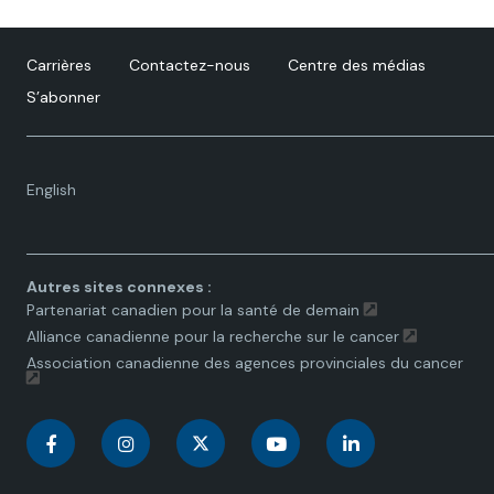
Carrières
Contactez-nous
Centre des médias
S’abonner
Language
English
toggle.
Autres sites connexes :
Partenariat canadien pour la santé de demain
Alliance canadienne pour la recherche sur le cancer
Association canadienne des agences provinciales du cancer
C
C
C
C
C
a
a
a
a
a