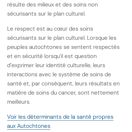
résulte des milieux et des soins non
sécurisants sur le plan culturel.
Le respect est au cœur des soins
sécurisants sur le plan culturel. Lorsque les
peuples autochtones se sentent respectés
et en sécurité lorsqu’il est question
d’exprimer leur identité culturelle, leurs
interactions avec le système de soins de
santé et, par conséquent, leurs résultats en
matière de soins du cancer, sont nettement
meilleurs.
Voir les déterminants de la santé propres
aux Autochtones