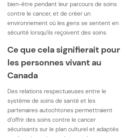
bien-être pendant leur parcours de soins
contre le cancer, et de créer un
environnement où les gens se sentent en
sécurité lorsqu’ils reçoivent des soins.
Ce que cela signifierait pour
les personnes vivant au
Canada
Des relations respectueuses entre le
système de soins de santé et les
partenaires autochtones permettraient
d’offrir des soins contre le cancer
sécurisants sur le plan culturel et adaptés