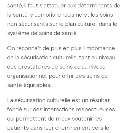
santé, il faut s’attaquer aux déterminants de
la santé, y compris le racisme et les soins
non sécurisants sur le plan culturel, dans le
système de soins de santé.
On reconnaît de plus en plus l’importance
de la sécurisation culturelle, tant au niveau
des prestataires de soins qu’au niveau
organisationnel, pour offrir des soins de
santé équitables.
La sécurisation culturelle est un résultat
fondé sur des interactions respectueuses
qui permettent de mieux soutenir les
patients dans leur cheminement vers le