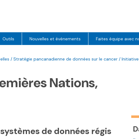
Outils
Nouvelles et événements
Faites équipe avec n
elles
/
Stratégie pancanadienne de données sur le cancer
/
Initiati
remières Nations,
D
t systèmes de données régis