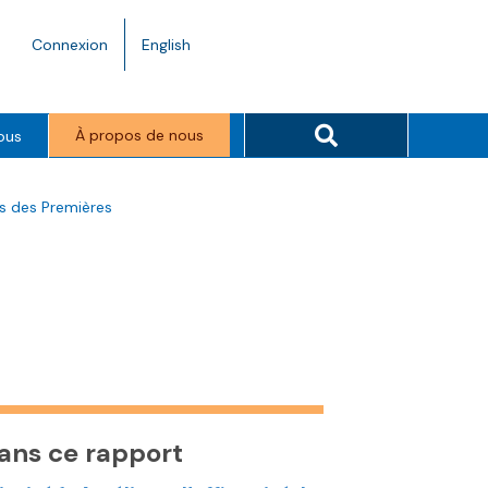
Language
Connexion
English
toggle.
Search button
À propos de nous
ous
ves des Premières
ans ce rapport