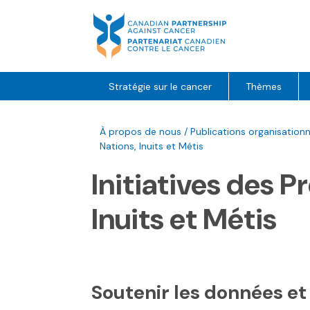
Skip
to
content
Stratégie sur le cancer
Thèmes
À propos de nous
/
Publications organisationn
Nations, Inuits et Métis
Initiatives des P
Inuits et Métis
Soutenir les données e