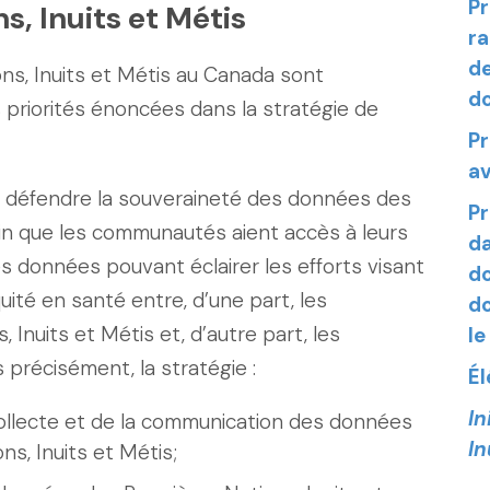
Pr
s, Inuits et Métis
ra
de
ns, Inuits et Métis au Canada sont
d
 priorités énoncées dans la stratégie de
Pr
av
de défendre la souveraineté des données des
Pr
fin que les communautés aient accès à leurs
da
s données pouvant éclairer les efforts visant
do
uité en santé entre, d’une part, les
do
nuits et Métis et, d’autre part, les
le
récisément, la stratégie :
Él
In
 collecte et de la communication des données
In
ns, Inuits et Métis;