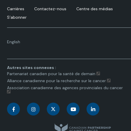
Carrières
Contactez-nous
Centre des médias
S’abonner
Language
English
toggle.
Autres sites connexes :
Partenariat canadien pour la santé de demain
Alliance canadienne pour la recherche sur le cancer
Association canadienne des agences provinciales du cancer
C
C
C
C
C
a
a
a
a
a