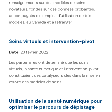
renseignements sur des modèles de soins
Soins palliatifs (1)
novateurs, fondés sur des données probantes,
Soins psychosociaux et de
accompagnés d’exemples d’utilisation de tels
soutien (0)
modèles, au Canada et à l’étranger
Soins virtuels (5)
Soins virtuels et intervention-pivot
Caractéristiques de la
population
Date:
23 février 2022
Facteur de risque
Les partenaires ont déterminé que les soins
virtuels, la santé numérique et l'intervention-pivot
Mesures du système de lutte
constituaient des catalyseurs clés dans la mise en
contre le cancer
œuvre des modèles de soins.
Utilisation de la santé numérique pour
optimiser le parcours de dépistage