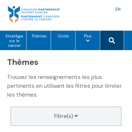
Skip
to
Langu
EN
content
toggle
o
Search 
Stratégie
Thèmes
Outils
Plus
p
sur le
t
cancer
i
o
Thèmes
n
s
d
e
Trouvez les renseignements les plus
m
e
pertinents en utilisant les filtres pour limiter
n
u
les thèmes.
Filtre(s)