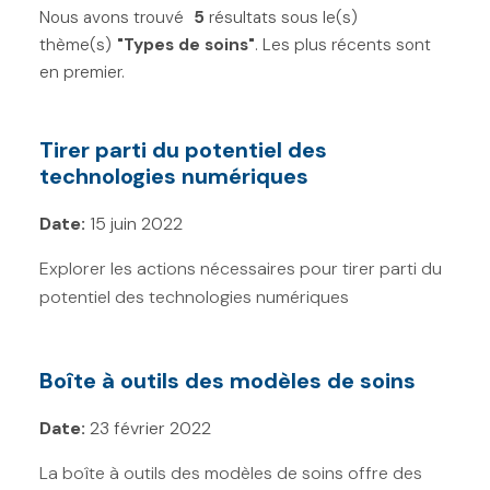
Nous avons trouvé
Filtres
5
résultats sous le(s)
Réinitialiser
thème(s)
"Types de soins"
. Les plus récents sont
T
en premier.
o
Types de cancer
p
Tirer parti du potentiel des
Continuum du cancer
i
technologies numériques
c
Types de soins
Date:
15 juin 2022
s
Chimiothérapie (0)
F
Explorer les actions nécessaires pour tirer parti du
potentiel des technologies numériques
i
Chirurgie (0)
l
Intelligence artificielle (0)
t
Boîte à outils des modèles de soins
Pathologie (0)
e
Date:
23 février 2022
Radiothérapie (0)
r
s
La boîte à outils des modèles de soins offre des
Soins de fin de vie (0)