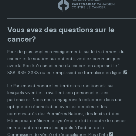
n
n
n
n
n
a
a
a
a
a
Vous avez des questions sur le
d
d
d
d
d
cancer?
i
i
i
i
i
Pour de plus amples renseignements sur le traitement du
cancer et le soutien aux patients, veuillez communiquer
a
a
a
a
a
avec la
Société canadienne du cancer
en appelant le 1-
888-939-3333 ou en remplissant ce
formulaire en ligne.
n
n
n
n
n
Le Partenariat honore les territoires traditionnels sur
P
P
P
P
P
lesquels vivent et travaillent son personnel et ses
partenaires. Nous nous engageons à collaborer dans une
a
a
a
a
a
optique de réconciliation avec les peuples et les
communautés des Premières Nations, des Inuits et des
r
r
r
r
r
Métis pour améliorer le système de lutte contre le cancer
en mettant en œuvre les appels à l’action de la
t
t
t
t
t
Commission de vérité et réconciliation.
Plus d’info
.