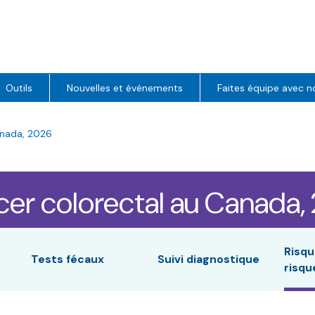
Outils
Nouvelles et événements
Faites équipe avec n
anada, 2026
er colorectal au Canada,
Risqu
Tests fécaux
Suivi diagnostique
risqu