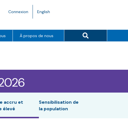
Language
Connexion
English
toggle.
Search button
ous
À propos de nous
 2026
e accru et
Sensibilisation de
e élevé
la population