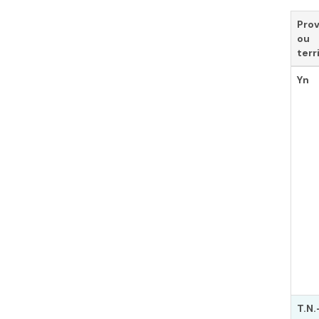
Pro
ou
terr
Yn
T.N.