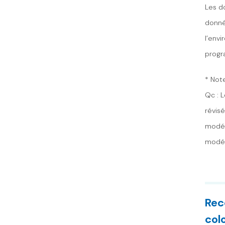
Les d
donné
l’env
progr
* Not
Qc : L
révisé
modér
modér
Rec
col