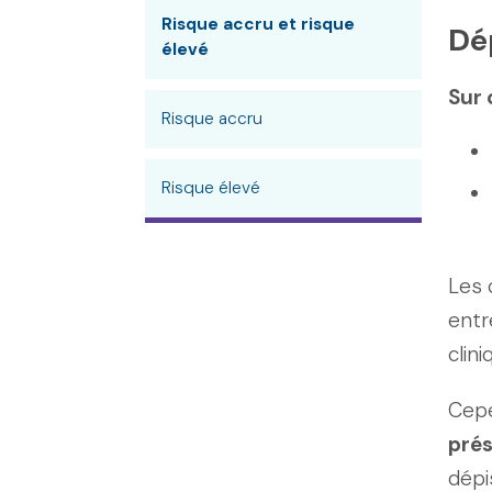
Risque accru et risque
Dé
élevé
Sur 
Risque accru
Risque élevé
Les 
entr
clin
Cep
prés
dépi