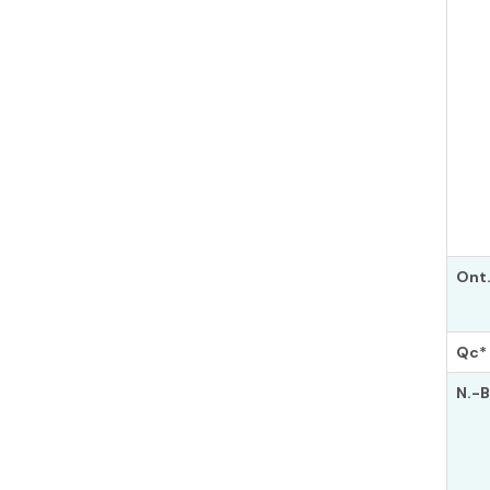
Ont
Qc*
N.-B