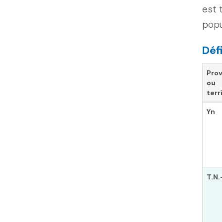
est 
popu
Déf
Pro
ou
terr
Yn
T.N.