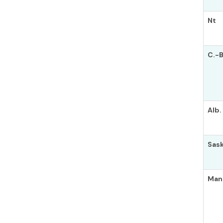
Nt
C.-B
Alb.
Sask
Man