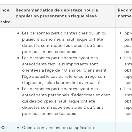
vince
Recommandation de dépistage pour la
Recomm
population présentant un risque élevé
norma
itoire
Les personnes participantes chez qui un ou
Apr
plusieurs adénomes à haut risque ont été
par
détectés sont rappelées après 2 ou 3 ans
pass
pour passer une coloscopie.
rec
Les personnes participantes ayant des
Les
antécédents familiaux importants sont
ant
orientées à l’âge de 40 ans ou 10 ans avant
obt
l’âge auquel le cas de référence a reçu son
rap
diagnostic, selon la première éventualité.
col
Les personnes participantes ayant des
Les
antécédents personnels d’adénomes et chez
ant
qui des polypes à haut risque ont été
obt
détectés sont rappelées après 2 ou 3 ans
rap
pour passer une coloscopie.
col
-O.
Orientation vers une ou un spécialiste