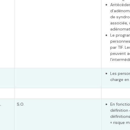
Antécéden
d’adénomes
de syndrom
associée,
adénomate
Le progra
personnes
par TIF. L
peuvent a
l’interméd
.
Les person
charge en
.
S.O.
En fonctio
définition
définition
« risque m