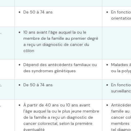
De 50 à 74 ans
En fonctio
orientatio
.
10 ans avant l’âge auquel la ou le
membre de la famille au premier degré
a reçu un diagnostic de cancer du
côlon
Dépend des antécédents familiaux ou
Maladies à
des syndromes génétiques
ou la pol
.
De 50 à 74 ans
En fonctio
surveillanc
.
À partir de 40 ans ou 10 ans avant
Antécéden
l’âge auquel la ou le plus jeune membre
famille au
de la famille a reçu un diagnostic de
cancer co
cancer colorectal, selon la première
membres d
éventualité
tel diagno