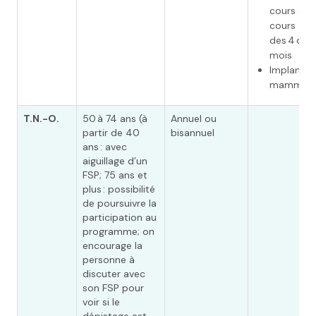
cours ou 
cours
des 4 dern
mois
Implants
mammair
T.N.-O.
50 à 74 ans (à
Annuel ou
partir de 40
bisannuel
ans : avec
aiguillage d’un
FSP; 75 ans et
plus : possibilité
de poursuivre la
participation au
programme; on
encourage la
personne à
discuter avec
son FSP pour
voir si le