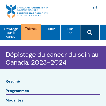
Skip
to
Langu
EN
content
toggle
Thèmes
o
Search 
Stratégie
Outils
Plus
p
sur le
t
cancer
i
o
n
s
Dépistage du cancer du sein au
d
e
Canada, 2023-2024
m
e
n
u
Résumé
Programmes
Modalités