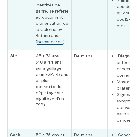
Mammogr
identités de
des deux 
genre, se référer
au cours
au document
des 12 der
d’orientation de
mois
la Colombie-
Britannique
(
bc.cancer.ca
)
Alb.
45 à 74 ans
Deux ans
Diagnosti
(40 à 44 ans :
antécéde
sur aiguillage
cancer du
d’un FSP; 75 ans
connus
et plus :
Mastecto
poursuite du
bilatérale
dépistage sur
Signes et
aiguillage d’un
symptôm
FSP)
pouvant ê
associés 
cancer du
Sask.
50 à 75 ans et
Deux ans
Cancer du