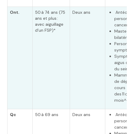
Ont.
50 à 74 ans (75
Deux ans
Antécéde
ans et plus :
personnel
avec aiguillage
cancer du
d’un FSP)*
Mastecto
bilatérale
Personne
symptoma
Symptôm
aigus de 
du sein
Mammogr
de dépist
cours
des 11 dern
mois^
Qc
50 à 69 ans
Deux ans
Antécéde
personnel
cancer du
Mammogr