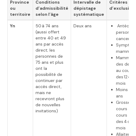
Province
Conditions
Intervalle de
Critères
ou
d’admissibilité
dépistage
d’exclusion
territoire
selon l’âge
systématique
Yn
50 à 74 ans
Deux ans
Antécéde
(aussi offert
personnel
entre 40 et 49
cancer du
ans par accès
Symptôm
direct; les
mammair
personnes de
Mammogr
75 ans et plus
des deux 
ont la
au cours
possibilité de
des 12 der
continuer par
mois
accès direct,
Moins de
mais ne
ans
recevront plus
Grossess
de nouvelles
cours ou 
invitations)
cours
des 4 dern
mois
Allaiteme