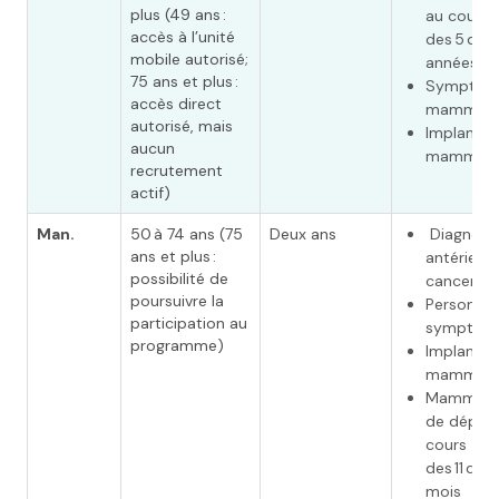
plus (49 ans :
au cours
accès à l’unité
des 5 dern
mobile autorisé;
années
75 ans et plus :
Symptôm
accès direct
mammair
autorisé, mais
Implants
aucun
mammair
recrutement
actif)
Man.
50 à 74 ans (75
Deux ans
Diagnost
ans et plus :
antérieur
possibilité de
cancer du
poursuivre la
Personne
participation au
symptoma
programme)
Implants
mammair
Mammogr
de dépist
cours
des 11 dern
mois