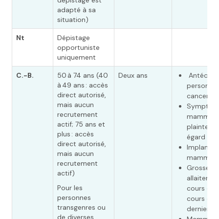
dépistage est
adapté à sa
situation)
Nt
Dépistage
opportuniste
uniquement
C.-B.
50 à 74 ans (40
Deux ans
Antécéde
à 49 ans : accès
personnel
direct autorisé,
cancer du
mais aucun
Symptôm
recrutement
mammaire
actif; 75 ans et
plaintes à
plus : accès
égard
direct autorisé,
Implants
mais aucun
mammair
recrutement
Grossess
actif)
allaiteme
Pour les
cours ou 
personnes
cours des 
transgenres ou
derniers 
de diverses