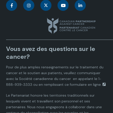
C
C
C
C
C
a
a
a
a
a
n
n
n
n
n
a
a
a
a
a
Vous avez des questions sur le
d
d
d
d
d
cancer?
i
i
i
i
i
Pour de plus amples renseignements sur le traitement du
cancer et le soutien aux patients, veuillez communiquer
a
a
a
a
a
avec la
Société canadienne du cancer
en appelant le 1-
888-939-3333 ou en remplissant ce
formulaire en ligne.
n
n
n
n
n
Le Partenariat honore les territoires traditionnels sur
P
P
P
P
P
lesquels vivent et travaillent son personnel et ses
partenaires. Nous nous engageons à collaborer dans une
a
a
a
a
a
optique de réconciliation avec les peuples et les