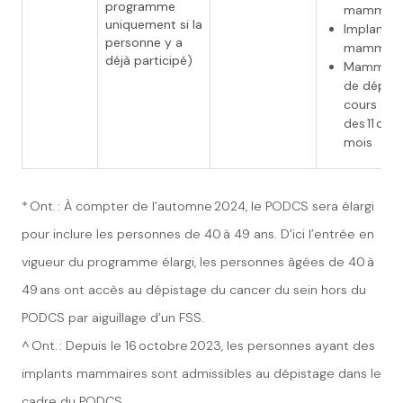
programme
mammair
uniquement si la
Implants
personne y a
mammair
déjà participé)
Mammogr
de dépist
cours
des 11 dern
mois
* Ont. : À compter de l’automne 2024, le PODCS sera élargi
pour inclure les personnes de 40 à 49 ans. D’ici l’entrée en
vigueur du programme élargi, les personnes âgées de 40 à
49 ans ont accès au dépistage du cancer du sein hors du
PODCS par aiguillage d’un FSS.
^ Ont. : Depuis le 16 octobre 2023, les personnes ayant des
implants mammaires sont admissibles au dépistage dans le
cadre du PODCS.