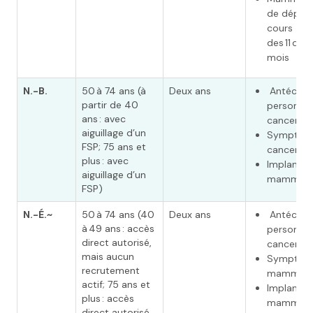
de dépist
cours
des 11 dern
mois
N.-B.
50 à 74 ans (à
Deux ans
Antécéde
partir de 40
personnel
ans : avec
cancer du
aiguillage d’un
Symptôm
FSP; 75 ans et
cancer du
plus : avec
Implants
aiguillage d’un
mammair
FSP)
N.-É.~
50 à 74 ans (40
Deux ans
Antécéde
à 49 ans : accès
personnel
direct autorisé,
cancer du
mais aucun
Symptôm
recrutement
mammair
actif; 75 ans et
Implants
plus : accès
mammair
direct autorisé,