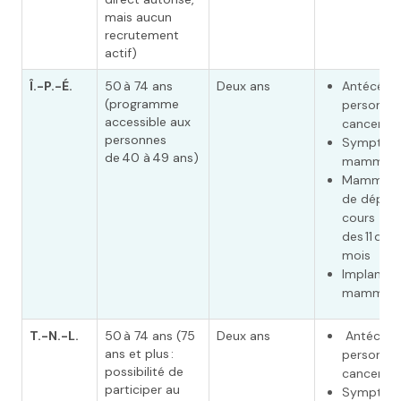
mais aucun
recrutement
actif)
Î.-P.-É.
50 à 74 ans
Deux ans
Antécéde
(programme
personnel
accessible aux
cancer du
personnes
Symptôm
de 40 à 49 ans)
mammair
Mammogr
de dépist
cours
des 11 dern
mois
Implants
mammair
T.-N.-L.
50 à 74 ans (75
Deux ans
Antécéde
ans et plus :
personnel
possibilité de
cancer du
participer au
Symptôm