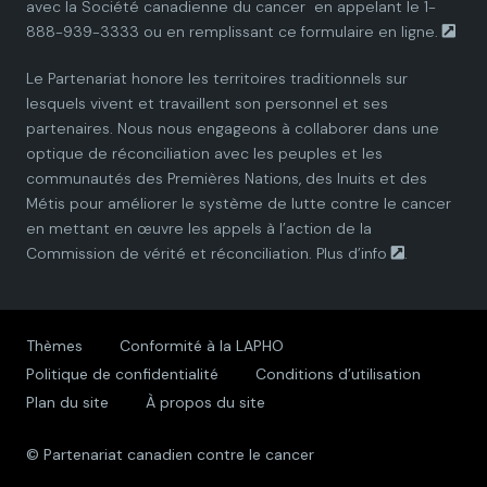
avec la
Société canadienne du cancer
en appelant le 1-
888-939-3333 ou en remplissant ce
formulaire en ligne.
n
n
n
n
n
Le Partenariat honore les territoires traditionnels sur
P
P
P
P
P
lesquels vivent et travaillent son personnel et ses
partenaires. Nous nous engageons à collaborer dans une
a
a
a
a
a
optique de réconciliation avec les peuples et les
communautés des Premières Nations, des Inuits et des
r
r
r
r
r
Métis pour améliorer le système de lutte contre le cancer
en mettant en œuvre les appels à l’action de la
t
t
t
t
t
Commission de vérité et réconciliation.
Plus d’info
.
n
n
n
n
n
e
e
e
e
e
Thèmes
Conformité à la LAPHO
Politique de confidentialité
Conditions d’utilisation
r
r
r
r
r
Plan du site
À propos du site
s
s
s
s
s
© Partenariat canadien contre le cancer