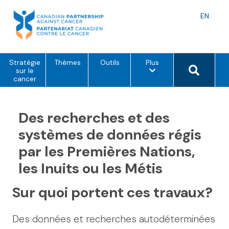
Skip
to
Langu
EN
content
toggle
o
Search 
Stratégie
Thèmes
Outils
Plus
p
sur le
t
cancer
i
o
n
s
Des recherches et des
d
e
systèmes de données régis
m
e
par les Premières Nations,
n
u
les Inuits ou les Métis
Sur quoi portent ces travaux?
Des données et recherches autodéterminées