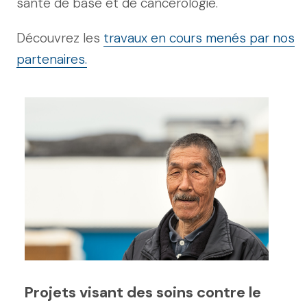
santé de base et de cancérologie.
de rapports sur le dépistage du
cancer;
Découvrez les
travaux en cours menés par nos
Organiser des camps de médecine
partenaires.
traditionnelle pour offrir des séances
d’information et favoriser le transfert
des connaissances des Aînées et
Aînés vers les jeunes;
Établir des directives sur la culture, la
distribution et l’entreposage des
remèdes traditionnels (p. ex.
pharmacies de médecine
traditionnelle);
Favoriser des initiatives collaboratives
à la croisée des pratiques
Projets visant des soins contre le
conventionnelles et traditionnelles.