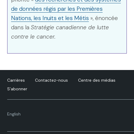
de données régis par les Premières
Nations, les Inuits et les Métis
», énoncée
dans la
Stratégie canadienne de lutte
contre le cancer.
Carrières
Contactez-nous
Centre des médias
S’abonner
Language
English
toggle.