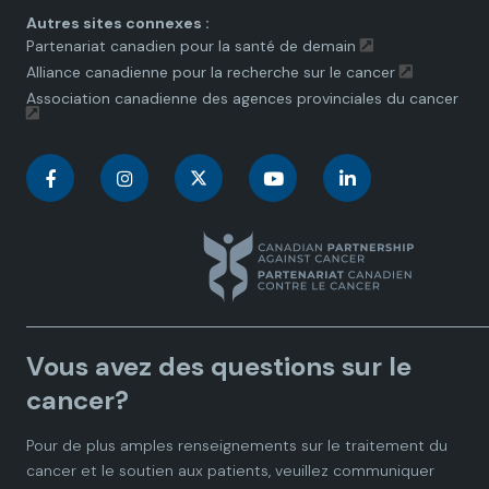
Autres sites connexes :
Partenariat canadien pour la santé de demain
Alliance canadienne pour la recherche sur le cancer
Association canadienne des agences provinciales du cancer
C
C
C
C
C
a
a
a
a
a
n
n
n
n
n
a
a
a
a
a
Vous avez des questions sur le
d
d
d
d
d
cancer?
i
i
i
i
i
Pour de plus amples renseignements sur le traitement du
cancer et le soutien aux patients, veuillez communiquer
a
a
a
a
a