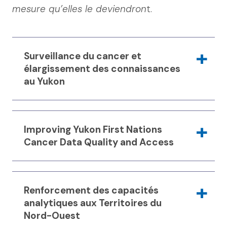
mesure qu’elles le deviendron
t.
Surveillance du cancer et
élargissement des connaissances
au Yukon
Partenaire : Gouvernement du Yukon
Improving Yukon First Nations
Ce projet appuie le renforcement des
Cancer Data Quality and Access
capacités de surveillance et d’analyse
liées au cancer au Yukon, tout en
Description du projet à suivre.
contribuant aux priorités pancanadiennes
Renforcement des capacités
analytiques aux Territoires du
en matière de lutte contre cette maladie.
Nord-Ouest
Il visera à :