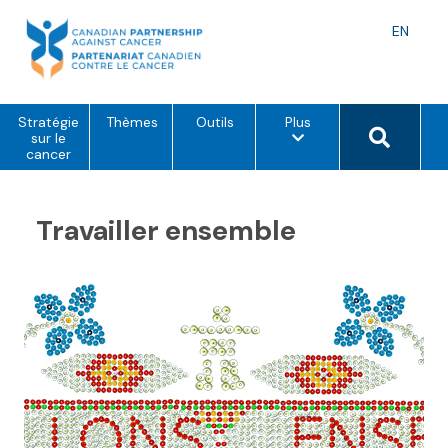
Skip
to
Langu
EN
content
toggle
o
Search 
Stratégie
Thèmes
Outils
Plus
p
sur le
t
cancer
i
o
n
s
Travailler ensemble
d
e
m
e
n
u