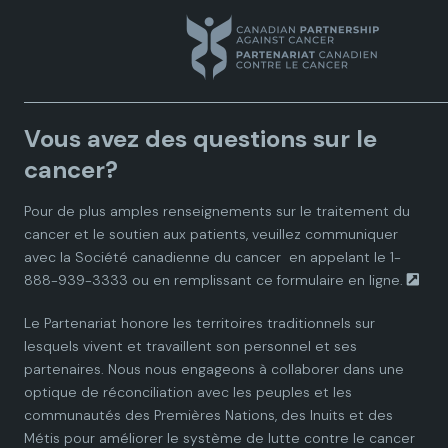
a
a
a
a
a
n
n
n
n
n
a
a
a
a
a
Vous avez des questions sur le
d
d
d
d
d
cancer?
i
i
i
i
i
Pour de plus amples renseignements sur le traitement du
cancer et le soutien aux patients, veuillez communiquer
a
a
a
a
a
avec la
Société canadienne du cancer
en appelant le 1-
888-939-3333 ou en remplissant ce
formulaire en ligne.
n
n
n
n
n
Le Partenariat honore les territoires traditionnels sur
P
P
P
P
P
lesquels vivent et travaillent son personnel et ses
partenaires. Nous nous engageons à collaborer dans une
a
a
a
a
a
optique de réconciliation avec les peuples et les
communautés des Premières Nations, des Inuits et des
r
r
r
r
r
Métis pour améliorer le système de lutte contre le cancer