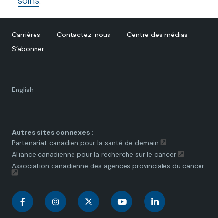
soins
.
Carrières
Contactez-nous
Centre des médias
S’abonner
Language
English
toggle.
Autres sites connexes :
Partenariat canadien pour la santé de demain
Alliance canadienne pour la recherche sur le cancer
Association canadienne des agences provinciales du cancer
C
C
C
C
C