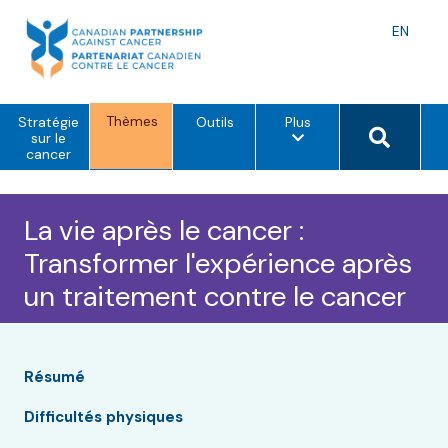
Skip
to
Langu
EN
content
toggle
Thèmes
o
Search 
Stratégie
Outils
Plus
p
sur le
t
cancer
i
o
n
s
La vie après le cancer :
d
e
Transformer l'expérience après
m
e
un traitement contre le cancer
n
u
Résumé
Difficultés physiques