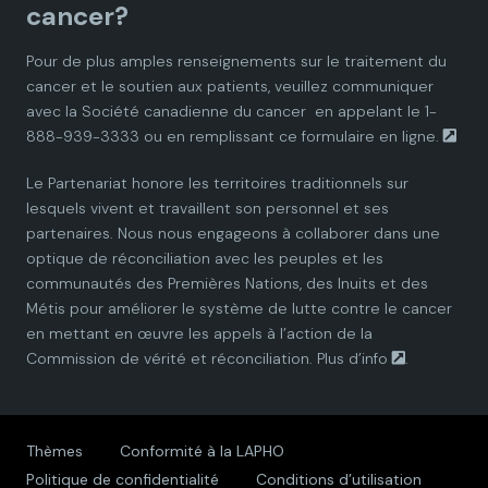
cancer?
i
i
i
i
i
Pour de plus amples renseignements sur le traitement du
cancer et le soutien aux patients, veuillez communiquer
a
a
a
a
a
avec la
Société canadienne du cancer
en appelant le 1-
888-939-3333 ou en remplissant ce
formulaire en ligne.
n
n
n
n
n
Le Partenariat honore les territoires traditionnels sur
P
P
P
P
P
lesquels vivent et travaillent son personnel et ses
partenaires. Nous nous engageons à collaborer dans une
a
a
a
a
a
optique de réconciliation avec les peuples et les
communautés des Premières Nations, des Inuits et des
r
r
r
r
r
Métis pour améliorer le système de lutte contre le cancer
en mettant en œuvre les appels à l’action de la
t
t
t
t
t
Commission de vérité et réconciliation.
Plus d’info
.
n
n
n
n
n
e
e
e
e
e
Thèmes
Conformité à la LAPHO
Politique de confidentialité
Conditions d’utilisation