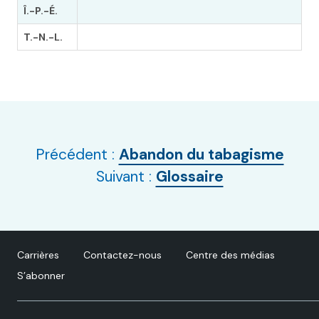
Î.-P.-É.
T.-N.-L.
Précédent :
Abandon du tabagisme
Suivant :
Glossaire
Carrières
Contactez-nous
Centre des médias
S’abonner