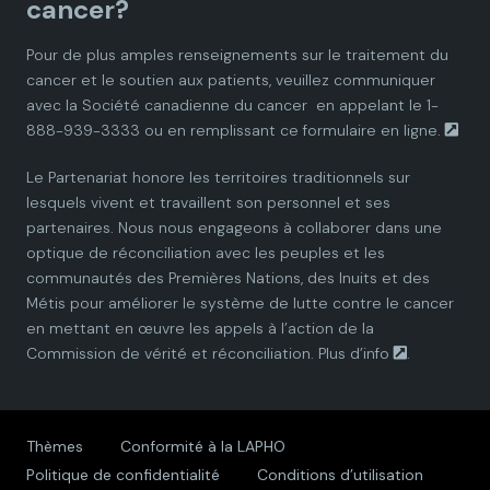
cancer?
i
i
i
i
i
Pour de plus amples renseignements sur le traitement du
cancer et le soutien aux patients, veuillez communiquer
a
a
a
a
a
avec la
Société canadienne du cancer
en appelant le 1-
888-939-3333 ou en remplissant ce
formulaire en ligne.
n
n
n
n
n
Le Partenariat honore les territoires traditionnels sur
P
P
P
P
P
lesquels vivent et travaillent son personnel et ses
partenaires. Nous nous engageons à collaborer dans une
a
a
a
a
a
optique de réconciliation avec les peuples et les
communautés des Premières Nations, des Inuits et des
r
r
r
r
r
Métis pour améliorer le système de lutte contre le cancer
en mettant en œuvre les appels à l’action de la
t
t
t
t
t
Commission de vérité et réconciliation.
Plus d’info
.
n
n
n
n
n
e
e
e
e
e
Thèmes
Conformité à la LAPHO
Politique de confidentialité
Conditions d’utilisation