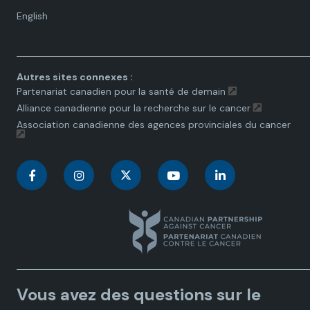
Language
English
toggle.
Autres sites connexes :
Partenariat canadien pour la santé de demain
Alliance canadienne pour la recherche sur le cancer
Association canadienne des agences provinciales du cancer
C
C
C
C
C
a
a
a
a
a
n
n
n
n
n
a
a
a
a
a
Vous avez des questions sur le
d
d
d
d
d