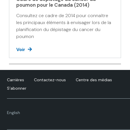
poumon pour le Canada (2014)
Consultez ce cadre de 2014 pour connaître
les principaux éléments à envisager lors de la
planification du dépistage du cancer du
poumon
Voir
Carrières
Contactez-nous
Centre des médias
S’abonner
Language
English
toggle.