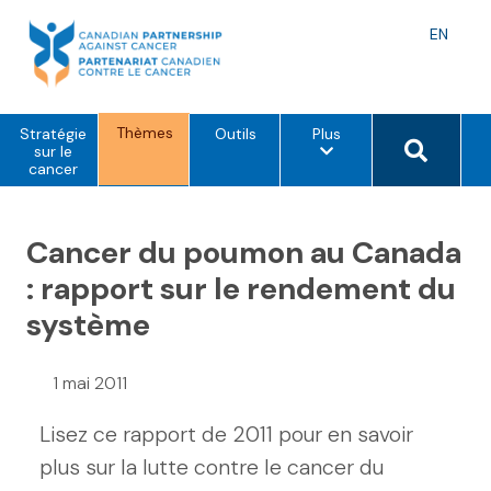
Skip
to
Langu
EN
content
toggle
Thèmes
o
Search 
Stratégie
Outils
Plus
p
sur le
t
cancer
i
o
n
s
Cancer du poumon au Canada
d
e
: rapport sur le rendement du
m
e
système
n
u
1 mai 2011
Lisez ce rapport de 2011 pour en savoir
plus sur la lutte contre le cancer du