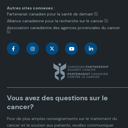
Autres sites connexes :
Partenariat canadien pour la santé de demain
Alliance canadienne pour la recherche sur le cancer
Association canadienne des agences provinciales du cancer
C
C
C
C
C
a
a
a
a
a
n
n
n
n
n
a
a
a
a
a
Vous avez des questions sur le
d
d
d
d
d
cancer?
i
i
i
i
i
Pour de plus amples renseignements sur le traitement du
cancer et le soutien aux patients, veuillez communiquer
a
a
a
a
a