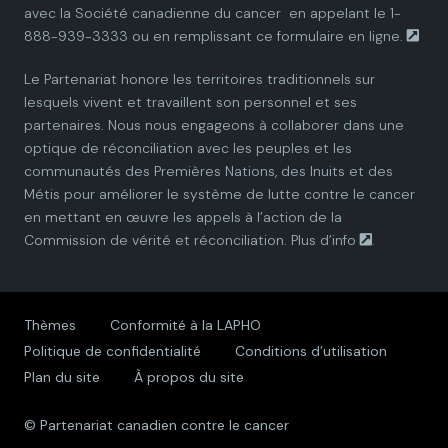
avec la
Société canadienne du cancer
en appelant le 1-
888-939-3333 ou en remplissant ce
formulaire en ligne.
n
n
n
n
n
Le Partenariat honore les territoires traditionnels sur
P
P
P
P
P
lesquels vivent et travaillent son personnel et ses
partenaires. Nous nous engageons à collaborer dans une
a
a
a
a
a
optique de réconciliation avec les peuples et les
communautés des Premières Nations, des Inuits et des
r
r
r
r
r
Métis pour améliorer le système de lutte contre le cancer
en mettant en œuvre les appels à l’action de la
t
t
t
t
t
Commission de vérité et réconciliation.
Plus d’info
.
n
n
n
n
n
e
e
e
e
e
Thèmes
Conformité à la LAPHO
Politique de confidentialité
Conditions d’utilisation
r
r
r
r
r
Plan du site
À propos du site
s
s
s
s
s
© Partenariat canadien contre le cancer