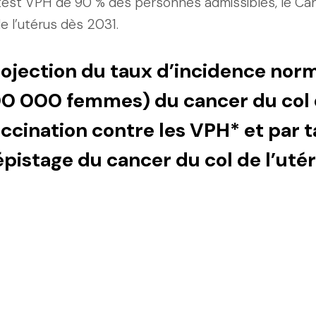
test VPH de 90 % des personnes admissibles, le Cana
de l’utérus dès 2031.
ojection du taux d’incidence norm
0 000 femmes) du cancer du col d
ccination contre les VPH* et par 
pistage du cancer du col de l’uté