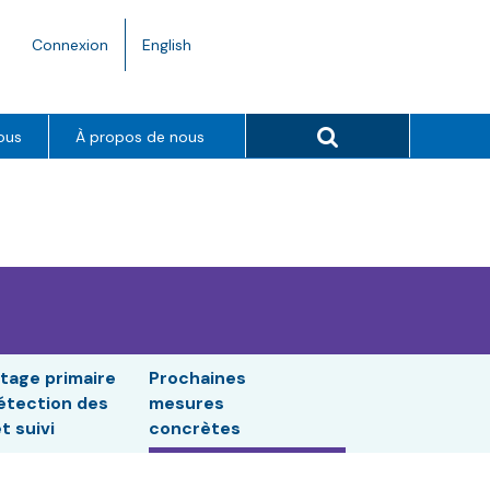
Language
Connexion
English
toggle.
Search button
ous
À propos de nous
tage primaire
Prochaines
étection des
mesures
t suivi
concrètes