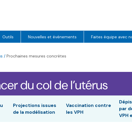
Outils
Nouvelles et événements
Faites équipe avec n
us
/
Prochaines mesures concrètes
cer du col de l’utérus
Dépis
du
Projections issues
Vaccination contre
par d
de la modélisation
les VPH
VPH e