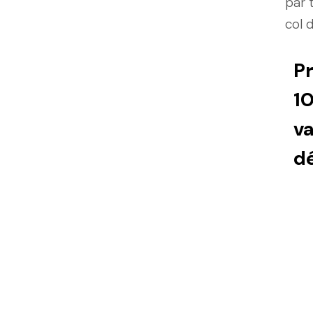
par 
col 
Pr
10
va
dé