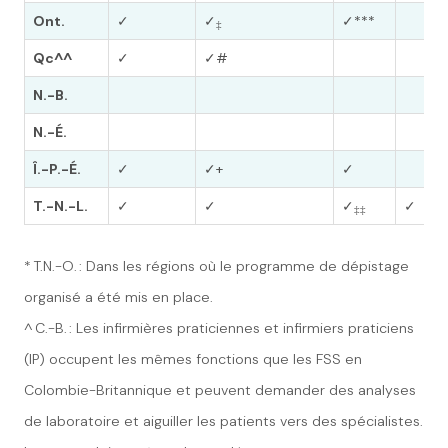
Ont.
✓
✓
✓***
‡
Qc^^
✓
✓#
N.-B.
N.-É.
Î.-P.-É.
✓
✓+
✓
T.-N.-L.
✓
✓
✓
✓
‡‡
* T.N.-O. : Dans les régions où le programme de dépistage
organisé a été mis en place.
^ C.-B. : Les infirmières praticiennes et infirmiers praticiens
(IP) occupent les mêmes fonctions que les FSS en
Colombie-Britannique et peuvent demander des analyses
de laboratoire et aiguiller les patients vers des spécialistes.