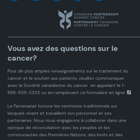
a
a
a
a
a
n
n
n
n
n
a
a
a
a
a
Vous avez des questions sur le
d
d
d
d
d
cancer?
i
i
i
i
i
Pour de plus amples renseignements sur le traitement du
cancer et le soutien aux patients, veuillez communiquer
a
a
a
a
a
avec la
Société canadienne du cancer
en appelant le 1-
888-939-3333 ou en remplissant ce
formulaire en ligne.
n
n
n
n
n
Le Partenariat honore les territoires traditionnels sur
P
P
P
P
P
lesquels vivent et travaillent son personnel et ses
partenaires. Nous nous engageons à collaborer dans une
a
a
a
a
a
optique de réconciliation avec les peuples et les
communautés des Premières Nations, des Inuits et des
r
r
r
r
r