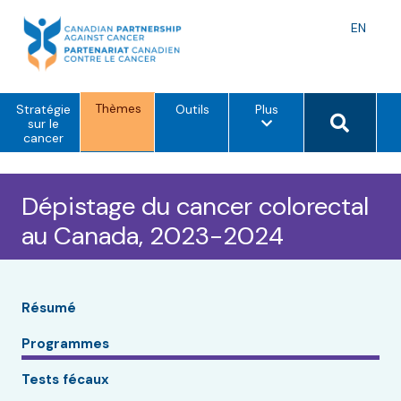
Skip
to
Langu
EN
content
toggle
Thèmes
o
Search 
Stratégie
Outils
Plus
p
sur le
t
cancer
i
o
n
s
Dépistage du cancer colorectal
d
e
au Canada, 2023-2024
m
e
n
u
Résumé
Programmes
Tests fécaux