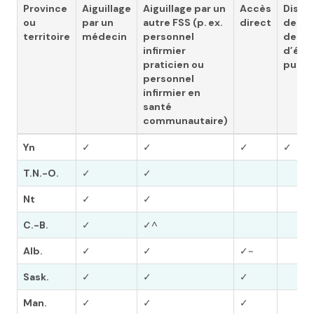
Province
Aiguillage
Aiguillage par un
Accès
Distri
ou
par un
autre FSS (p.
ex.
direct
de tr
territoire
médecin
personnel
de TFi
infirmier
d’évé
praticien ou
publi
personnel
infirmier en
sant
é
communautaire)
Yn
✓
✓
✓
✓
T.N.-O.
✓
✓
Nt
✓
✓
C.-B.
✓
✓^
Alb.
✓
✓
✓~
Sask.
✓
✓
✓
Man.
✓
✓
✓