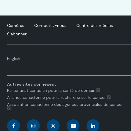
Carrières
Contactez-nous
Centre des médias
S’abonner
Language
English
toggle.
Autres sites connexes :
Partenariat canadien pour la santé de demain
Alliance canadienne pour la recherche sur le cancer
Association canadienne des agences provinciales du cancer
C
C
C
C
C