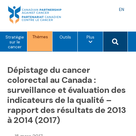
Skip
to
Langu
EN
content
toggle
Thèmes
o
Search 
Stratégie
Outils
Plus
p
sur le
t
cancer
i
o
n
s
Dépistage du cancer
d
e
colorectal au Canada :
m
e
surveillance et évaluation des
n
u
indicateurs de la qualité –
rapport des résultats de 2013
à 2014 (2017)