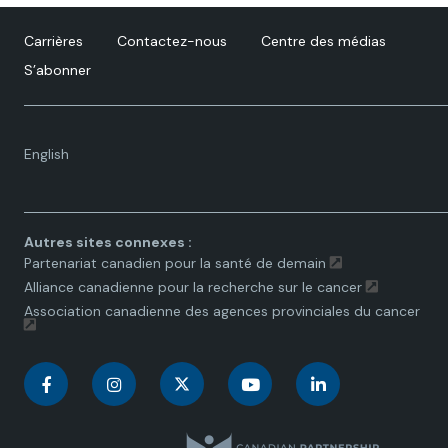
Carrières
Contactez-nous
Centre des médias
S’abonner
Language
English
toggle.
Autres sites connexes :
Partenariat canadien pour la santé de demain
Alliance canadienne pour la recherche sur le cancer
Association canadienne des agences provinciales du cancer
C
C
C
C
C
a
a
a
a
a