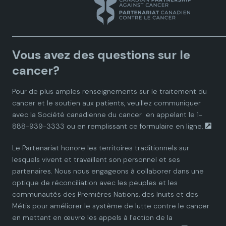
n
n
n
n
n
a
a
a
a
a
Vous avez des questions sur le
d
d
d
d
d
cancer?
i
i
i
i
i
Pour de plus amples renseignements sur le traitement du
cancer et le soutien aux patients, veuillez communiquer
a
a
a
a
a
avec la
Société canadienne du cancer
en appelant le 1-
888-939-3333 ou en remplissant ce
formulaire en ligne.
n
n
n
n
n
Le Partenariat honore les territoires traditionnels sur
P
P
P
P
P
lesquels vivent et travaillent son personnel et ses
partenaires. Nous nous engageons à collaborer dans une
a
a
a
a
a
optique de réconciliation avec les peuples et les
communautés des Premières Nations, des Inuits et des
r
r
r
r
r
Métis pour améliorer le système de lutte contre le cancer
en mettant en œuvre les appels à l’action de la
t
t
t
t
t