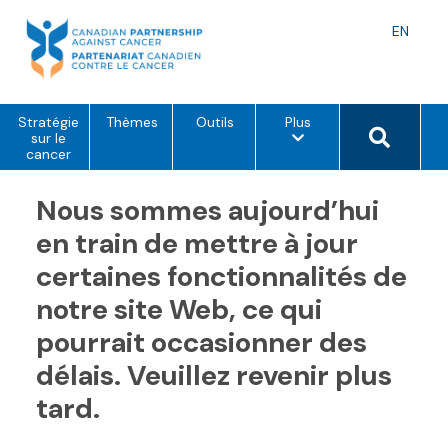
Skip
to
Langu
EN
content
toggle
o
Search 
Stratégie
Thèmes
Outils
Plus
p
sur le
t
cancer
i
o
Nous sommes aujourd’hui
n
s
d
en train de mettre à jour
e
m
certaines fonctionnalités de
e
n
notre site Web, ce qui
u
pourrait occasionner des
délais. Veuillez revenir plus
tard.