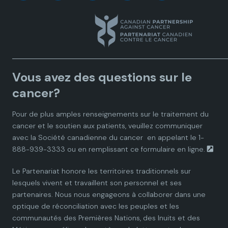
a
a
a
a
a
n
n
n
n
n
a
a
a
a
a
Vous avez des questions sur le
d
d
d
d
d
cancer?
i
i
i
i
i
Pour de plus amples renseignements sur le traitement du
cancer et le soutien aux patients, veuillez communiquer
a
a
a
a
a
avec la
Société canadienne du cancer
en appelant le 1-
888-939-3333 ou en remplissant ce
formulaire en ligne.
n
n
n
n
n
Le Partenariat honore les territoires traditionnels sur
P
P
P
P
P
lesquels vivent et travaillent son personnel et ses
partenaires. Nous nous engageons à collaborer dans une
a
a
a
a
a
optique de réconciliation avec les peuples et les
communautés des Premières Nations, des Inuits et des
r
r
r
r
r