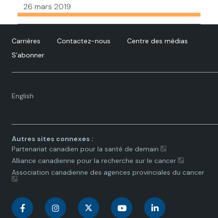
26 mars 2019
Carrières
Contactez-nous
Centre des médias
S’abonner
Language
English
toggle.
Autres sites connexes :
Partenariat canadien pour la santé de demain
Alliance canadienne pour la recherche sur le cancer
Association canadienne des agences provinciales du cancer
C
C
C
C
C