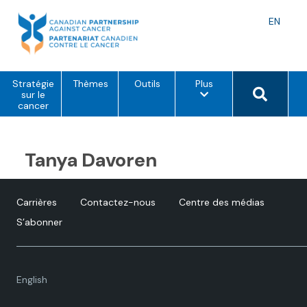
Skip
to
Langu
EN
content
toggle
o
Search 
Stratégie
Thèmes
Outils
Plus
p
sur le
t
cancer
i
o
n
s
Tanya Davoren
d
e
m
e
Carrières
Contactez-nous
Centre des médias
n
u
S’abonner
Language
English
toggle.