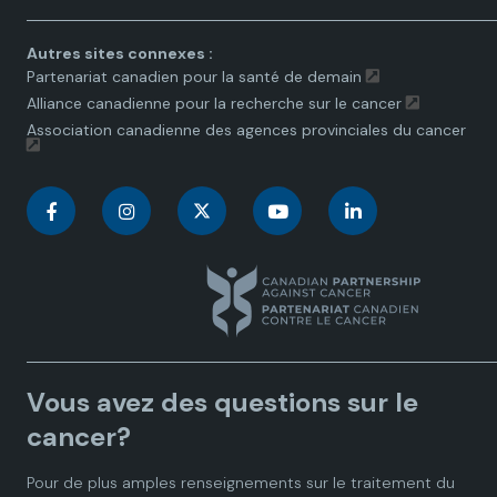
Autres sites connexes :
Partenariat canadien pour la santé de demain
Alliance canadienne pour la recherche sur le cancer
Association canadienne des agences provinciales du cancer
C
C
C
C
C
a
a
a
a
a
n
n
n
n
n
a
a
a
a
a
Vous avez des questions sur le
d
d
d
d
d
cancer?
i
i
i
i
i
Pour de plus amples renseignements sur le traitement du