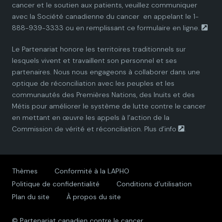
cancer et le soutien aux patients, veuillez communiquer
a
a
a
a
a
avec la
Société canadienne du cancer
en appelant le 1-
888-939-3333 ou en remplissant ce
formulaire en ligne.
n
n
n
n
n
Le Partenariat honore les territoires traditionnels sur
P
P
P
P
P
lesquels vivent et travaillent son personnel et ses
partenaires. Nous nous engageons à collaborer dans une
a
a
a
a
a
optique de réconciliation avec les peuples et les
communautés des Premières Nations, des Inuits et des
r
r
r
r
r
Métis pour améliorer le système de lutte contre le cancer
en mettant en œuvre les appels à l’action de la
t
t
t
t
t
Commission de vérité et réconciliation.
Plus d’info
.
n
n
n
n
n
e
e
e
e
e
Thèmes
Conformité à la LAPHO
Politique de confidentialité
Conditions d’utilisation
r
r
r
r
r
Plan du site
À propos du site
s
s
s
s
s
© Partenariat canadien contre le cancer