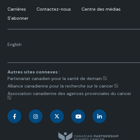
Carrières
Contactez-nous
Centre des médias
S’abonner
Language
English
toggle.
Autres sites connexes :
Partenariat canadien pour la santé de demain
Alliance canadienne pour la recherche sur le cancer
Association canadienne des agences provinciales du cancer
C
C
C
C
C
a
a
a
a
a