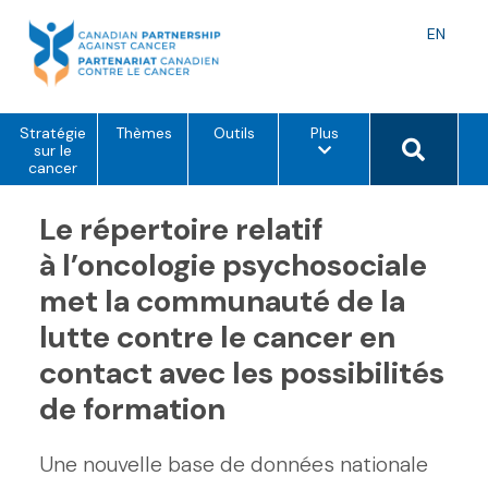
Skip
to
Langu
EN
content
toggle
o
Search 
Stratégie
Thèmes
Outils
Plus
p
sur le
t
cancer
i
o
Le répertoire relatif
n
s
d
à l’oncologie psychosociale
e
m
met la communauté de la
e
n
lutte contre le cancer en
u
contact avec les possibilités
de formation
Une nouvelle base de données nationale