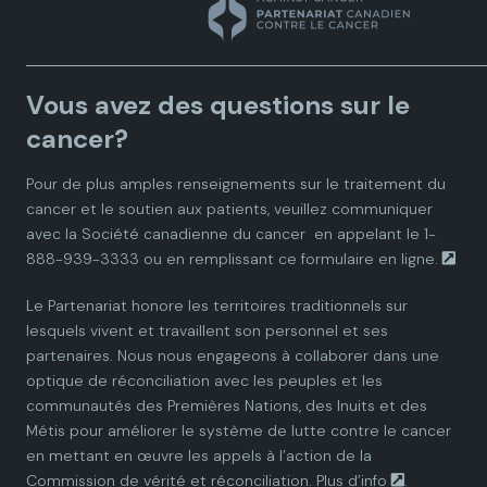
n
n
n
n
n
a
a
a
a
a
Vous avez des questions sur le
d
d
d
d
d
cancer?
i
i
i
i
i
Pour de plus amples renseignements sur le traitement du
cancer et le soutien aux patients, veuillez communiquer
a
a
a
a
a
avec la
Société canadienne du cancer
en appelant le 1-
888-939-3333 ou en remplissant ce
formulaire en ligne.
n
n
n
n
n
Le Partenariat honore les territoires traditionnels sur
P
P
P
P
P
lesquels vivent et travaillent son personnel et ses
partenaires. Nous nous engageons à collaborer dans une
a
a
a
a
a
optique de réconciliation avec les peuples et les
communautés des Premières Nations, des Inuits et des
r
r
r
r
r
Métis pour améliorer le système de lutte contre le cancer
en mettant en œuvre les appels à l’action de la
t
t
t
t
t
Commission de vérité et réconciliation.
Plus d’info
.