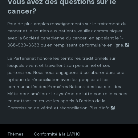
Vous avez des questions sur le
d
d
d
d
d
cancer?
i
i
i
i
i
Pour de plus amples renseignements sur le traitement du
cancer et le soutien aux patients, veuillez communiquer
a
a
a
a
a
avec la
Société canadienne du cancer
en appelant le 1-
888-939-3333 ou en remplissant ce
formulaire en ligne.
n
n
n
n
n
Le Partenariat honore les territoires traditionnels sur
P
P
P
P
P
lesquels vivent et travaillent son personnel et ses
partenaires. Nous nous engageons à collaborer dans une
a
a
a
a
a
optique de réconciliation avec les peuples et les
communautés des Premières Nations, des Inuits et des
r
r
r
r
r
Métis pour améliorer le système de lutte contre le cancer
en mettant en œuvre les appels à l’action de la
t
t
t
t
t
Commission de vérité et réconciliation.
Plus d’info
.
n
n
n
n
n
e
e
e
e
e
Thèmes
Conformité à la LAPHO