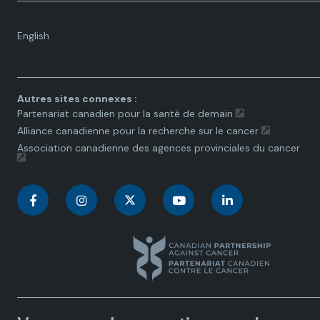
Language
English
toggle.
Autres sites connexes :
Partenariat canadien pour la santé de demain
Alliance canadienne pour la recherche sur le cancer
Association canadienne des agences provinciales du cancer
C
C
C
C
C
a
a
a
a
a
n
n
n
n
n
a
a
a
a
a