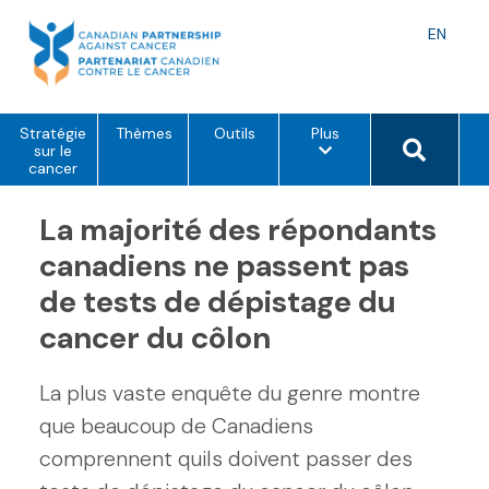
Skip
to
Langu
EN
content
toggle
o
Search 
Stratégie
Thèmes
Outils
Plus
p
sur le
t
cancer
i
o
La majorité des répondants
n
s
d
canadiens ne passent pas
e
m
de tests de dépistage du
e
n
cancer du côlon
u
La plus vaste enquête du genre montre
que beaucoup de Canadiens
comprennent quils doivent passer des