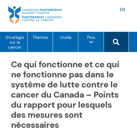
Skip
to
Langu
EN
content
toggle
o
Search 
Stratégie
Thèmes
Outils
Plus
p
sur le
t
cancer
i
o
Ce qui fonctionne et ce qui
n
s
d
ne fonctionne pas dans le
e
m
système de lutte contre le
e
n
cancer du Canada – Points
u
du rapport pour lesquels
des mesures sont
nécessaires