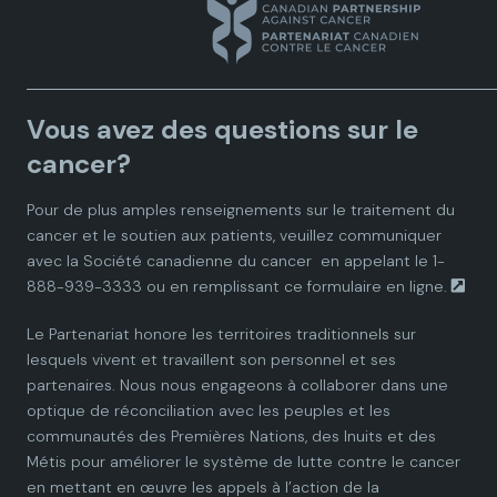
n
n
n
n
n
a
a
a
a
a
Vous avez des questions sur le
d
d
d
d
d
cancer?
i
i
i
i
i
Pour de plus amples renseignements sur le traitement du
cancer et le soutien aux patients, veuillez communiquer
a
a
a
a
a
avec la
Société canadienne du cancer
en appelant le 1-
888-939-3333 ou en remplissant ce
formulaire en ligne.
n
n
n
n
n
Le Partenariat honore les territoires traditionnels sur
P
P
P
P
P
lesquels vivent et travaillent son personnel et ses
partenaires. Nous nous engageons à collaborer dans une
a
a
a
a
a
optique de réconciliation avec les peuples et les
communautés des Premières Nations, des Inuits et des
r
r
r
r
r
Métis pour améliorer le système de lutte contre le cancer
en mettant en œuvre les appels à l’action de la