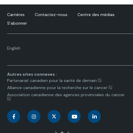
Carrières
Contactez-nous
Centre des médias
S’abonner
Language
English
toggle.
Autres sites connexes :
Partenariat canadien pour la santé de demain
Alliance canadienne pour la recherche sur le cancer
Association canadienne des agences provinciales du cancer
C
C
C
C
C
a
a
a
a
a