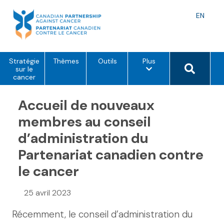
Skip
to
Langu
EN
content
toggle
o
Search 
Stratégie
Thèmes
Outils
Plus
p
sur le
t
cancer
i
o
Accueil de nouveaux
n
s
d
membres au conseil
e
m
d’administration du
e
n
Partenariat canadien contre
u
le cancer
25 avril 2023
Récemment, le conseil d’administration du