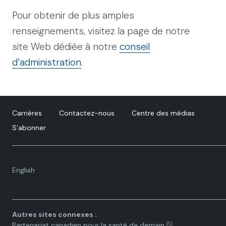
Pour obtenir de plus amples
renseignements, visitez la page de notre
site Web dédiée à notre
conseil
d’administration
.
Carrières
Contactez-nous
Centre des médias
S’abonner
Language
English
toggle.
Autres sites connexes :
Partenariat canadien pour la santé de demain