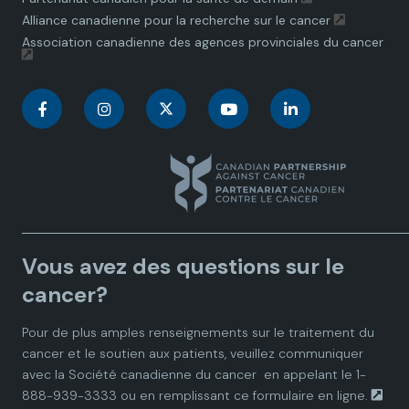
Alliance canadienne pour la recherche sur le cancer
Association canadienne des agences provinciales du cancer
C
C
C
C
C
a
a
a
a
a
n
n
n
n
n
a
a
a
a
a
Vous avez des questions sur le
d
d
d
d
d
cancer?
i
i
i
i
i
Pour de plus amples renseignements sur le traitement du
cancer et le soutien aux patients, veuillez communiquer
a
a
a
a
a
avec la
Société canadienne du cancer
en appelant le 1-
888-939-3333 ou en remplissant ce
formulaire en ligne.
n
n
n
n
n