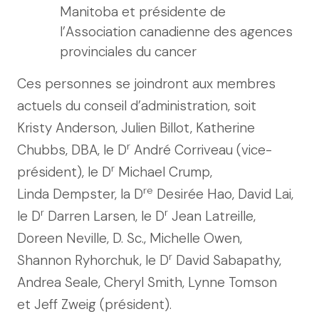
Manitoba et présidente de
l’Association canadienne des agences
provinciales du cancer
Ces personnes se joindront aux membres
actuels du conseil d’administration, soit
Kristy Anderson, Julien Billot, Katherine
r
Chubbs, DBA, le D
André Corriveau (vice-
r
président), le D
Michael Crump,
re
Linda Dempster, la D
Desirée Hao, David Lai,
r
r
le D
Darren Larsen, le D
Jean Latreille,
Doreen Neville, D. Sc., Michelle Owen,
r
Shannon Ryhorchuk, le D
David Sabapathy,
Andrea Seale, Cheryl Smith, Lynne Tomson
et Jeff Zweig (président).