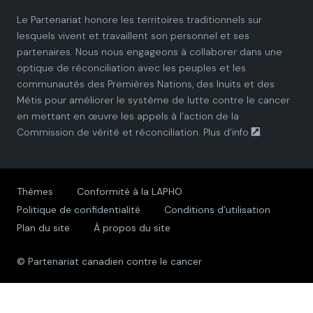
Le Partenariat honore les territoires traditionnels sur
P
P
P
P
P
lesquels vivent et travaillent son personnel et ses
partenaires. Nous nous engageons à collaborer dans une
a
a
a
a
a
optique de réconciliation avec les peuples et les
communautés des Premières Nations, des Inuits et des
r
r
r
r
r
Métis pour améliorer le système de lutte contre le cancer
en mettant en œuvre les appels à l’action de la
t
t
t
t
t
Commission de vérité et réconciliation.
Plus d’info
.
n
n
n
n
n
e
e
e
e
e
Thèmes
Conformité à la LAPHO
Politique de confidentialité
Conditions d’utilisation
r
r
r
r
r
Plan du site
À propos du site
s
s
s
s
s
© Partenariat canadien contre le cancer
h
h
h
h
h