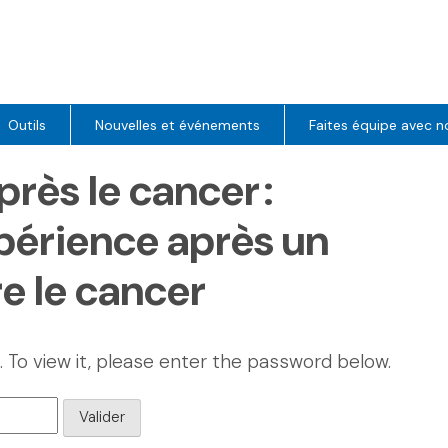
Outils
Nouvelles et événements
Faites équipe avec n
près le cancer :
périence après un
e le cancer
 To view it, please enter the password below.