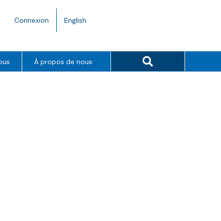
Language
Connexion
English
toggle.
Search button
ous
À propos de nous