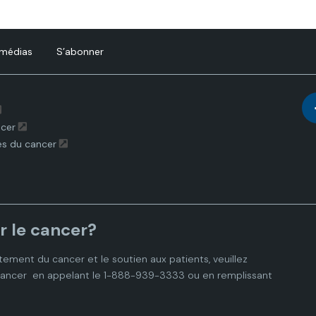
 médias
S’abonner
ncer
es du cancer
r le cancer?
tement du cancer et le soutien aux patients, veuillez
cancer
en appelant le 1-888-939-3333 ou en remplissant