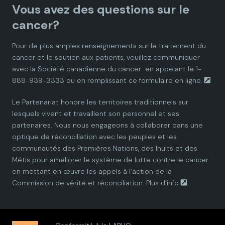
Vous avez des questions sur le
d
d
d
d
d
cancer?
i
i
i
i
i
Pour de plus amples renseignements sur le traitement du
cancer et le soutien aux patients, veuillez communiquer
a
a
a
a
a
avec la
Société canadienne du cancer
en appelant le 1-
888-939-3333 ou en remplissant ce
formulaire en ligne.
n
n
n
n
n
Le Partenariat honore les territoires traditionnels sur
P
P
P
P
P
lesquels vivent et travaillent son personnel et ses
partenaires. Nous nous engageons à collaborer dans une
a
a
a
a
a
optique de réconciliation avec les peuples et les
communautés des Premières Nations, des Inuits et des
r
r
r
r
r
Métis pour améliorer le système de lutte contre le cancer
en mettant en œuvre les appels à l’action de la
t
t
t
t
t
Commission de vérité et réconciliation.
Plus d’info
.
n
n
n
n
n
e
e
e
e
e