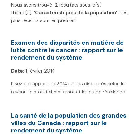
Nous avons trouvé
Filtres
2
résultats sous le(s)
Réinitialiser
thème(s)
"Caractéristiques de la population"
. Les
T
plus récents sont en premier.
o
Types de cancer
p
Examen des disparités en matière de
Continuum du cancer
i
lutte contre le cancer : rapport sur le
rendement du système
c
Types de soins
s
Date:
1 février 2014
F
Caractéristiques de la
Lisez ce rapport de 2014 sur les disparités selon le
population
i
revenu, le statut d’immigrant et le lieu de résidence
l
Adolescents et jeunes adultes (0)
t
Autochtones (0)
e
La santé de la population des grandes
Immigrants (2)
villes du Canada : rapport sur le
r
rendement du système
Inuits (0)
s