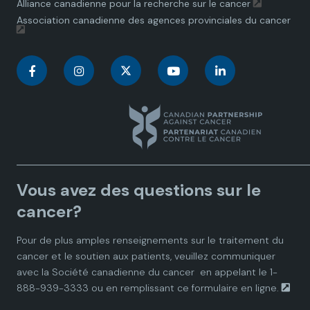
Alliance canadienne pour la recherche sur le cancer
Association canadienne des agences provinciales du cancer
C
C
C
C
C
a
a
a
a
a
n
n
n
n
n
a
a
a
a
a
Vous avez des questions sur le
d
d
d
d
d
cancer?
i
i
i
i
i
Pour de plus amples renseignements sur le traitement du
cancer et le soutien aux patients, veuillez communiquer
a
a
a
a
a
avec la
Société canadienne du cancer
en appelant le 1-
888-939-3333 ou en remplissant ce
formulaire en ligne.
n
n
n
n
n