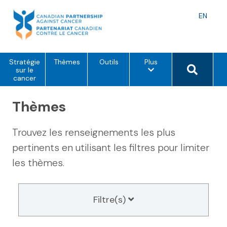
Skip
to
Langu
EN
content
toggle
o
Search 
Stratégie
Thèmes
Outils
Plus
p
sur le
t
cancer
i
o
Thèmes
n
s
d
e
Trouvez les renseignements les plus
m
e
pertinents en utilisant les filtres pour limiter
n
u
les thèmes.
Filtre(s)