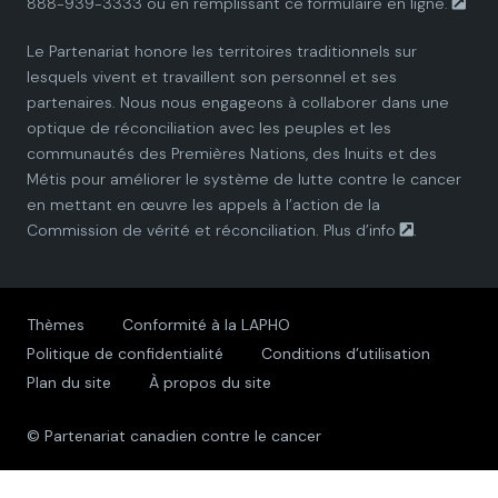
888-939-3333 ou en remplissant ce
formulaire en ligne.
n
n
n
n
n
Le Partenariat honore les territoires traditionnels sur
P
P
P
P
P
lesquels vivent et travaillent son personnel et ses
partenaires. Nous nous engageons à collaborer dans une
a
a
a
a
a
optique de réconciliation avec les peuples et les
communautés des Premières Nations, des Inuits et des
r
r
r
r
r
Métis pour améliorer le système de lutte contre le cancer
en mettant en œuvre les appels à l’action de la
t
t
t
t
t
Commission de vérité et réconciliation.
Plus d’info
.
n
n
n
n
n
e
e
e
e
e
Thèmes
Conformité à la LAPHO
Politique de confidentialité
Conditions d’utilisation
r
r
r
r
r
Plan du site
À propos du site
s
s
s
s
s
© Partenariat canadien contre le cancer
h
h
h
h
h