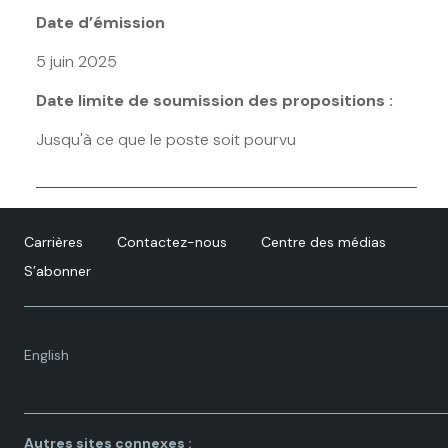
Date d’émission
5 juin 2025
Date limite de soumission des propositions :
Jusqu'à ce que le poste soit pourvu
Carrières
Contactez-nous
Centre des médias
S’abonner
Language
English
toggle.
Autres sites connexes :