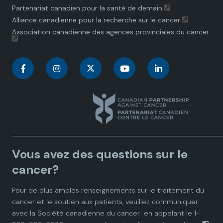
Partenariat canadien pour la santé de demain
Alliance canadienne pour la recherche sur le cancer
Association canadienne des agences provinciales du cancer
C
C
C
C
C
a
a
a
a
a
n
n
n
n
n
a
a
a
a
a
Vous avez des questions sur le
d
d
d
d
d
cancer?
i
i
i
i
i
Pour de plus amples renseignements sur le traitement du
cancer et le soutien aux patients, veuillez communiquer
a
a
a
a
a
avec la
Société canadienne du cancer
en appelant le 1-