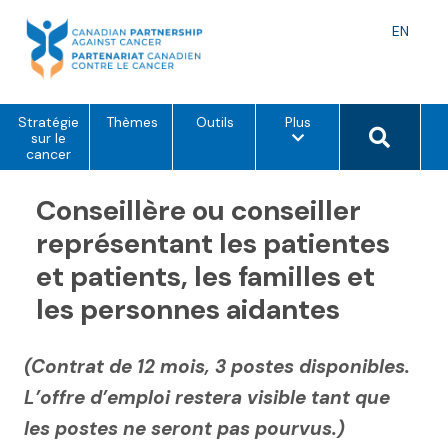
Skip
to
Langu
EN
content
toggle
o
Search 
Stratégie
Thèmes
Outils
Plus
p
sur le
t
cancer
i
o
Conseillère ou conseiller
n
s
d
représentant les patientes
e
m
et patients, les familles et
e
n
les personnes aidantes
u
(Contrat de 12 mois, 3 postes disponibles.
L’offre d’emploi restera visible tant que
les postes ne seront pas pourvus.)