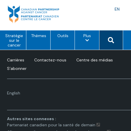
Skip
to
Langu
EN
content
toggle
o
Search 
Stratégie
Thèmes
Outils
Plus
p
sur le
t
cancer
i
o
n
Carrières
Contactez-nous
Centre des médias
s
d
S’abonner
e
m
e
n
u
Language
English
toggle.
Autres sites connexes :
Partenariat canadien pour la santé de demain