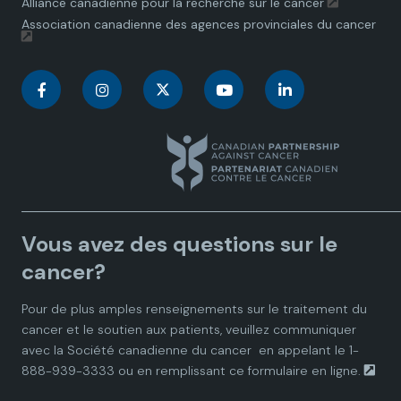
Alliance canadienne pour la recherche sur le cancer
Association canadienne des agences provinciales du cancer
C
C
C
C
C
a
a
a
a
a
n
n
n
n
n
a
a
a
a
a
Vous avez des questions sur le
d
d
d
d
d
cancer?
i
i
i
i
i
Pour de plus amples renseignements sur le traitement du
cancer et le soutien aux patients, veuillez communiquer
a
a
a
a
a
avec la
Société canadienne du cancer
en appelant le 1-
888-939-3333 ou en remplissant ce
formulaire en ligne.
n
n
n
n
n