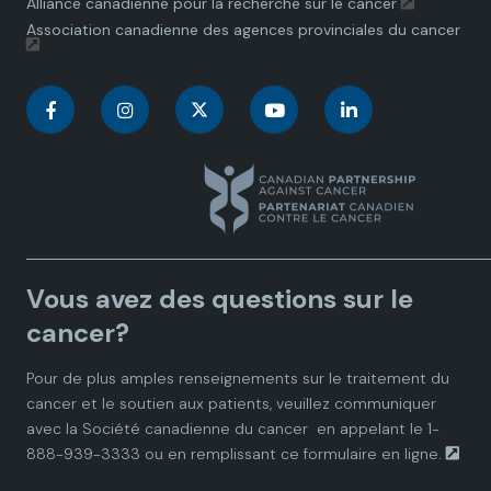
Alliance canadienne pour la recherche sur le cancer
Association canadienne des agences provinciales du cancer
C
C
C
C
C
a
a
a
a
a
n
n
n
n
n
a
a
a
a
a
Vous avez des questions sur le
d
d
d
d
d
cancer?
i
i
i
i
i
Pour de plus amples renseignements sur le traitement du
cancer et le soutien aux patients, veuillez communiquer
a
a
a
a
a
avec la
Société canadienne du cancer
en appelant le 1-
888-939-3333 ou en remplissant ce
formulaire en ligne.
n
n
n
n
n