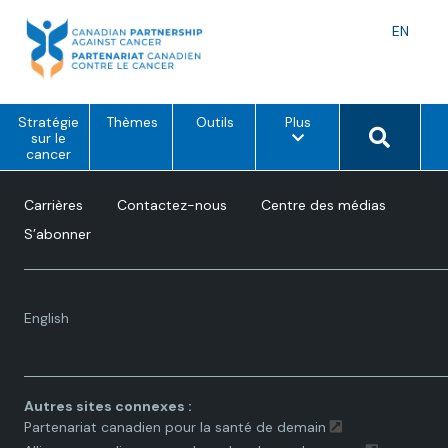
Skip
to
Langu
EN
content
toggle
o
Search 
Stratégie
Thèmes
Outils
Plus
p
sur le
t
cancer
i
o
n
Carrières
Contactez-nous
Centre des médias
s
d
S’abonner
e
m
e
n
u
Language
English
toggle.
Autres sites connexes :
Partenariat canadien pour la santé de demain